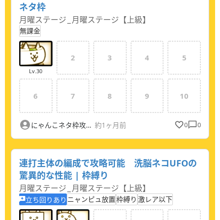
ネタ枠
月曜ステージ
_
月曜ステージ【上級】
無課金
2
3
4
5
Lv.
30
6
7
8
9
10
にゃんこネタ枠攻略するほどレベル高くない人
約1ヶ月前
0
0
連打主体の編成で攻略可能 洗脳ネコUFOの
驚異的な性能 | 枠縛り
月曜ステージ
_
月曜ステージ【上級】
ニャンピュ放置
枠縛り
激レア以下
立ち回りあり