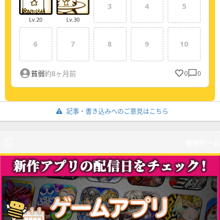
3
4
5
Lv.
20
Lv.
30
6
7
8
9
10
貧弱
約8ヶ月前
0
0
記事・書き込みへのご意見はこちら
新作ゲーム