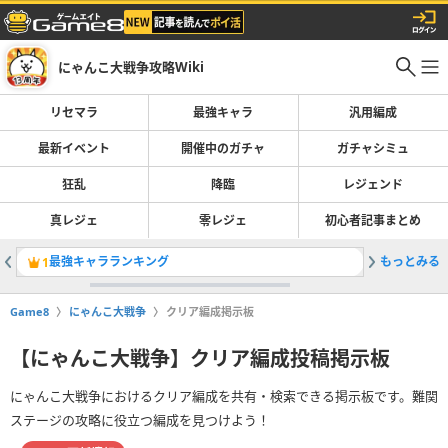
にゃんこ大戦争攻略Wiki
リセマラ
最強キャラ
汎用編成
最新イベント
開催中のガチャ
ガチャシミュ
狂乱
降臨
レジェンド
真レジェ
零レジェ
初心者記事まとめ
最強キャラランキング
もっとみる
1
2
Game8
にゃんこ大戦争
クリア編成掲示板
【にゃんこ大戦争】クリア編成投稿掲示板
にゃんこ大戦争におけるクリア編成を共有・検索できる掲示板です。難関
ステージの攻略に役立つ編成を見つけよう！