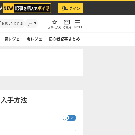
活
ログイン
7
お気に入り追加
ご意見
MENU
お気に入り
真レジェ
零レジェ
初心者記事まとめ
と入手方法
7