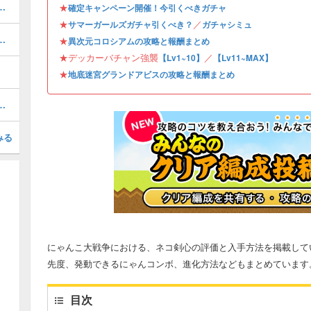
とスケジュール｜今引くべきガチャ
★
確定キャンペーン開催！今引くべきガチャ
★
／
サマーガールズガチャ引くべき？
ガチャシミュ
降臨の攻略とおすすめキャラ
★
異次元コロシアムの攻略と報酬まとめ
★デッカーバチャン強襲
／
【Lv1~10】
【Lv11~MAX】
★
地底迷宮グランドアビスの攻略と報酬まとめ
リー（新レジェンド）の攻略一覧
みる
にゃんこ大戦争における、ネコ剣心の評価と入手方法を掲載して
先度、発動できるにゃんコンボ、進化方法などもまとめています
目次