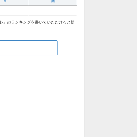
古
無
-
-
心」のランキングを書いていただけると助
ら