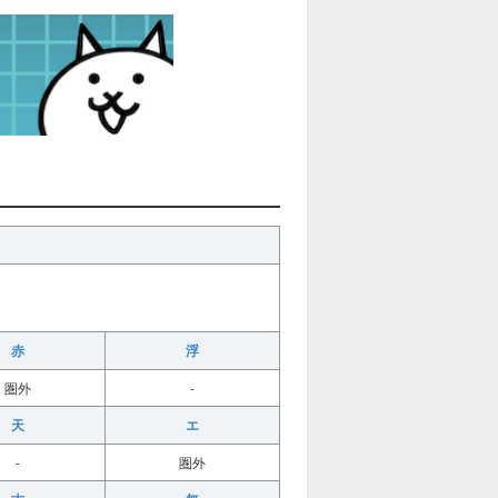
赤
浮
圏外
-
天
エ
-
圏外