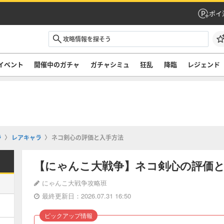
ポイ
イベント
開催中のガチャ
ガチャシミュ
狂乱
降臨
レジェンド
ラ
レアキャラ
ネコ剣心の評価と入手方法
【にゃんこ大戦争】ネコ剣心の評価
にゃんこ大戦争攻略班
最終更新日：2026.07.31 16:50
ピックアップ情報