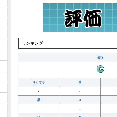
ランキング
最強
リセマラ
壁
-
-
黒
メ
-
-