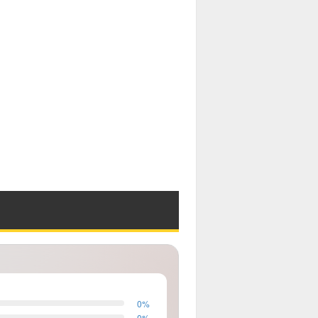
0
%
0
%