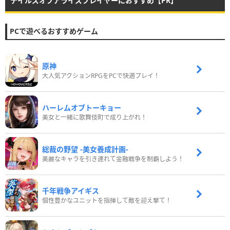
テイルズオブアライズプレイヤーにおすすめ【PR】
PCで遊べるおすすめゲーム
原神
大人気アクションRPGをPCで快適プレイ！
ハーレムオブトーキョー
美女と一緒に歌舞伎町で成り上がれ！
総裁の野望 -美女養成計画-
美麗なキャラを引き連れて金融戦争を制覇しよう！
千年戦争アイギス
個性豊かなユニットを指揮して敵を迎え撃て！