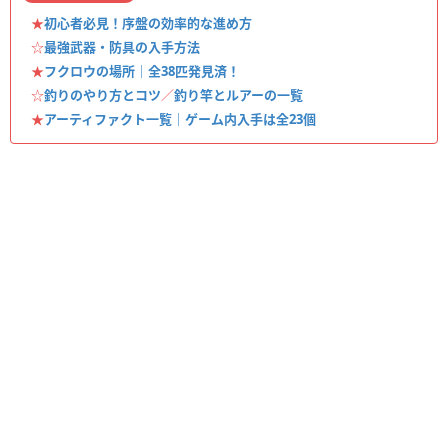
★
初心者必見！序盤の効率的な進め方
☆
最強武器・防具の入手方法
★
フクロウの場所｜全38匹発見済！
☆
釣りのやり方とコツ
／
釣り竿とルアーの一覧
★
アーティファクト一覧｜ゲーム内入手は全23個