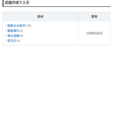
武器作成で入手
素材
費用
・
裂断の大剛牙
×10
・
巖鉱殻片
×2
22880GALD
・
竜の逆鱗
×4
・
冥万灯
×2