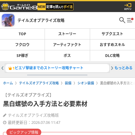
テイルズオブアライズ攻略
TOP
ストーリー
サブクエスト
フクロウ
アーティファクト
おすすめスキル
SP稼ぎ
ボス
DLC攻略
ビエゾ撃破までのストーリー攻略チャート
もっとみる
マップ（
1
2
ホーム
テイルズオブアライズ攻略
装備
シオン装備
黒白螺號の入手方法と
【テイルズオブアライズ】
黒白螺號の入手方法と必要素材
テイルズオブアライズ攻略班
最終更新日：2026.07.06 11:47
ピックアップ情報