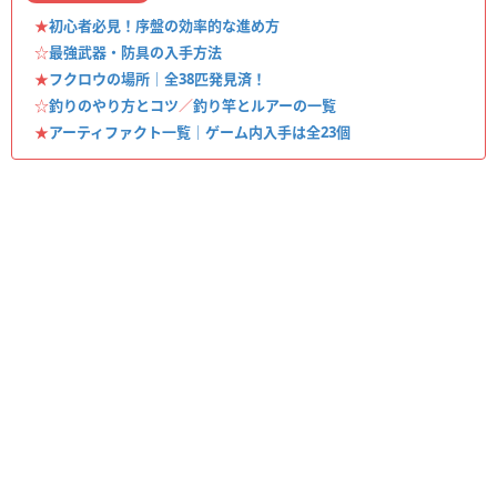
★
初心者必見！序盤の効率的な進め方
☆
最強武器・防具の入手方法
★
フクロウの場所｜全38匹発見済！
☆
釣りのやり方とコツ
／
釣り竿とルアーの一覧
★
アーティファクト一覧｜ゲーム内入手は全23個