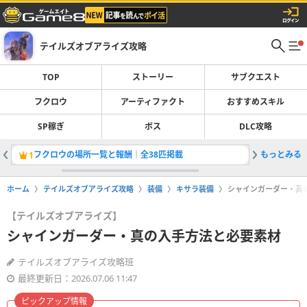
テイルズオブアライズ攻略
TOP
ストーリー
サブクエスト
フクロウ
アーティファクト
おすすめスキル
SP稼ぎ
ボス
DLC攻略
フクロウの場所一覧と報酬｜全38匹掲載
もっとみる
魔剣ネビ
1
2
ホーム
テイルズオブアライズ攻略
装備
キサラ装備
シャインガーダー・真
【テイルズオブアライズ】
シャインガーダー・真の入手方法と必要素材
テイルズオブアライズ攻略班
最終更新日：2026.07.06 11:47
ピックアップ情報