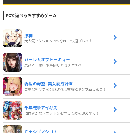
PCで遊べるおすすめゲーム
原神
大人気アクションRPGをPCで快適プレイ！
ハーレムオブトーキョー
美女と一緒に歌舞伎町で成り上がれ！
総裁の野望 -美女養成計画-
美麗なキャラを引き連れて金融戦争を制覇しよう！
千年戦争アイギス
個性豊かなユニットを指揮して敵を迎え撃て！
ミナシゴノシゴト