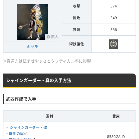
攻撃
374
属攻
349
貫通
356
拡大
術技強化
キサラ
※貫通力は怯ませやすさとクリティカル率に影響
シャインガーダー・真の入手方法
武器作成で入手
素材
費用
・
シャインガーダー・改
・
魔毛の尾
×1
8580GALD