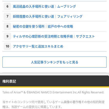
6
風迅結晶の入手場所と使い道｜ムーブリング
7
妖精煌塵の入手場所と使い道｜フェアリィリング
8
秘密の合鍵を使う場所｜岩戸の中への攻略
9
ティルザの心理診断の受注時期と攻略手順｜サブクエスト
10
アクセサリ一覧と追加スキルまとめ
人気記事ランキングをもっと見る
権利表記
Tales of Arise™ & ©BANDAI NAMCO Entertainment Inc.All Rights Reserved.
当サイトのコンテンツ内で使用しているゲーム画像の著作権その他の知的財産
権は、当該ゲームの提供元に帰属しています。