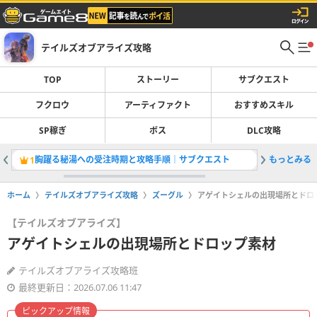
テイルズオブアライズ攻略
TOP
ストーリー
サブクエスト
フクロウ
アーティファクト
おすすめスキル
SP稼ぎ
ボス
DLC攻略
胸躍る秘湯への受注時期と攻略手順｜サブクエスト
もっとみる
ビヨンド
1
2
ホーム
テイルズオブアライズ攻略
ズーグル
アゲイトシェルの出現場所とドロ
【テイルズオブアライズ】
アゲイトシェルの出現場所とドロップ素材
テイルズオブアライズ攻略班
最終更新日：2026.07.06 11:47
ピックアップ情報