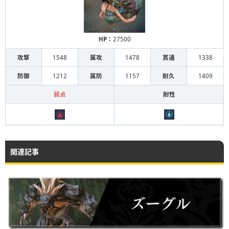
HP：
27500
攻撃
1548
属攻
1478
貫通
1338
防御
1212
属防
1157
耐久
1409
弱点
耐性
関連記事