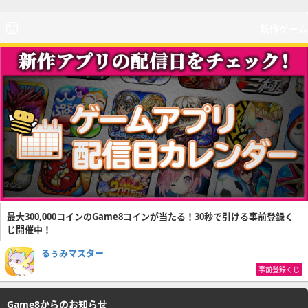
新作ゲーム
最大300,000コインのGame8コインが当たる！30秒で引ける事前登録く
じ開催中！
るぅみマスター
事前登録くじ
Game8からのお知らせ