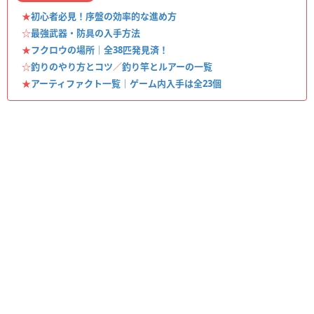
★
初心者必見！序盤の効率的な進め方
☆
最強武器・防具の入手方法
★
フクロウの場所｜全38匹発見済！
☆
釣りのやり方とコツ
／
釣り竿とルアーの一覧
★
アーティファクト一覧｜ゲーム内入手は全23個