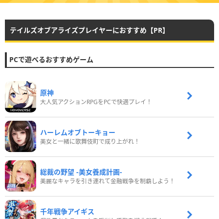
テイルズオブアライズプレイヤーにおすすめ【PR】
PCで遊べるおすすめゲーム
原神
大人気アクションRPGをPCで快適プレイ！
ハーレムオブトーキョー
美女と一緒に歌舞伎町で成り上がれ！
総裁の野望 -美女養成計画-
美麗なキャラを引き連れて金融戦争を制覇しよう！
千年戦争アイギス