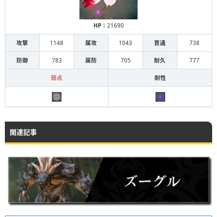
HP：
21690
攻撃
1148
属攻
1043
貫通
738
防御
783
属防
705
耐久
777
弱点
耐性
関連記事