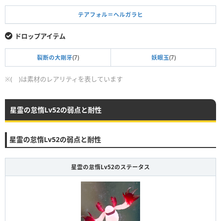
テアフォル＝ヘルガラヒ
ドロップアイテム
裂断の大剛牙
(7)
妖眼玉
(7)
※( )は素材のレアリティを表しています
星霊の怠惰Lv52の弱点と耐性
星霊の怠惰Lv52の弱点と耐性
星霊の怠惰Lv52のステータス