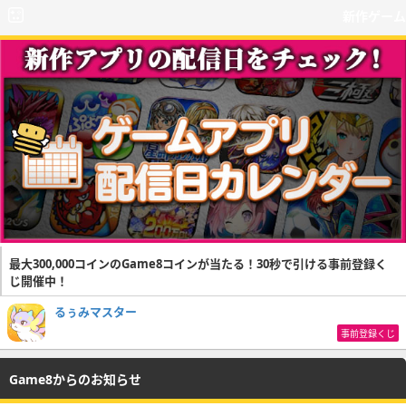
新作ゲーム
最大300,000コインのGame8コインが当たる！30秒で引ける事前登録く
じ開催中！
るぅみマスター
事前登録くじ
Game8からのお知らせ