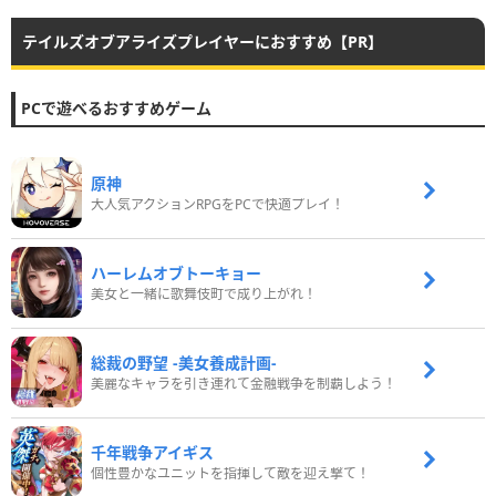
テイルズオブアライズプレイヤーにおすすめ【PR】
PCで遊べるおすすめゲーム
原神
大人気アクションRPGをPCで快適プレイ！
ハーレムオブトーキョー
美女と一緒に歌舞伎町で成り上がれ！
総裁の野望 -美女養成計画-
美麗なキャラを引き連れて金融戦争を制覇しよう！
千年戦争アイギス
個性豊かなユニットを指揮して敵を迎え撃て！