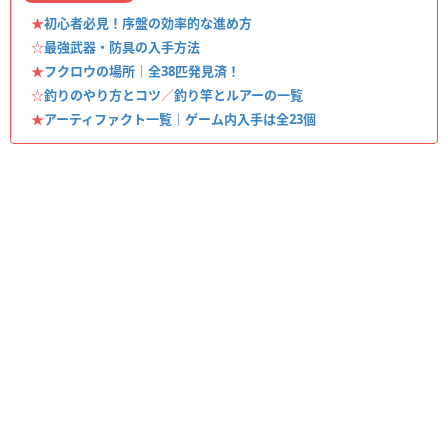
★
初心者必見！序盤の効率的な進め方
☆
最強武器・防具の入手方法
★
フクロウの場所｜全38匹発見済！
☆
釣りのやり方とコツ
／
釣り竿とルアーの一覧
★
アーティファクト一覧｜ゲーム内入手は全23個