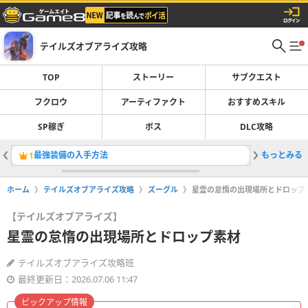
テイルズオブアライズ攻略
TOP
ストーリー
サブクエスト
フクロウ
アーティファクト
おすすめスキル
SP稼ぎ
ボス
DLC攻略
最強装備の入手方法
もっとみる
DLCの
1
2
ホーム
テイルズオブアライズ攻略
ズーグル
星霊の怠惰の出現場所とドロップ
【テイルズオブアライズ】
星霊の怠惰の出現場所とドロップ素材
テイルズオブアライズ攻略班
最終更新日：2026.07.06 11:47
ピックアップ情報