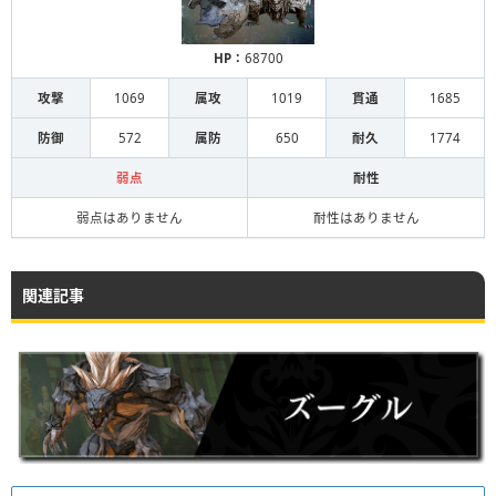
HP：
68700
攻撃
1069
属攻
1019
貫通
1685
防御
572
属防
650
耐久
1774
弱点
耐性
弱点はありません
耐性はありません
関連記事