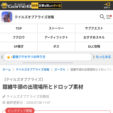
テイルズオブアライズ攻略
TOP
ストーリー
サブクエスト
フクロウ
アーティファクト
おすすめスキル
SP稼ぎ
ボス
DLC攻略
最強アクセサリの作り方
もっとみる
クリア後
1
2
ホーム
テイルズオブアライズ攻略
ズーグル
鎧纏牛頭の出現場所とドロップ素
【テイルズオブアライズ】
鎧纏牛頭の出現場所とドロップ素材
テイルズオブアライズ攻略班
最終更新日：2026.07.06 11:47
ピックアップ情報