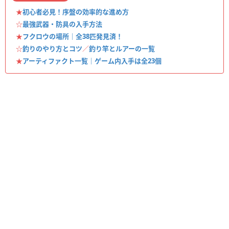
★
初心者必見！序盤の効率的な進め方
☆
最強武器・防具の入手方法
★
フクロウの場所｜全38匹発見済！
☆
釣りのやり方とコツ
／
釣り竿とルアーの一覧
★
アーティファクト一覧｜ゲーム内入手は全23個