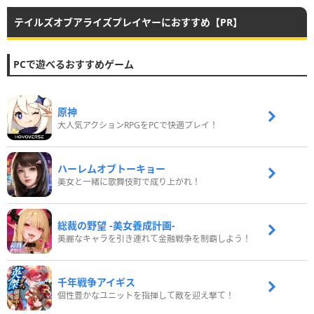
テイルズオブアライズプレイヤーにおすすめ【PR】
PCで遊べるおすすめゲーム
原神
大人気アクションRPGをPCで快適プレイ！
ハーレムオブトーキョー
美女と一緒に歌舞伎町で成り上がれ！
総裁の野望 -美女養成計画-
美麗なキャラを引き連れて金融戦争を制覇しよう！
千年戦争アイギス
個性豊かなユニットを指揮して敵を迎え撃て！