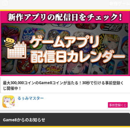
新作ゲーム
最大300,000コインのGame8コインが当たる！30秒で引ける事前登録く
じ開催中！
るぅみマスター
事前登録くじ
Game8からのお知らせ