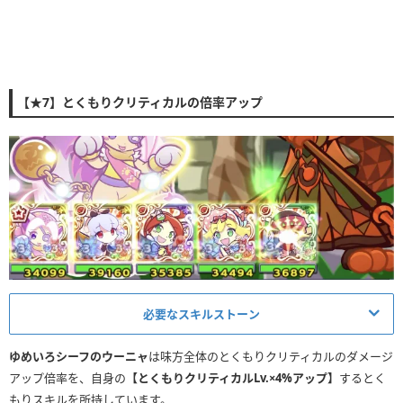
【★7】とくもりクリティカルの倍率アップ
必要なスキルストーン
とくもりスキルに必要なスキルストーン
ゆめいろシーフのウーニャ
は味方全体のとくもりクリティカルのダメージ
アップ倍率を、自身の
【とくもりクリティカルLv.×4%アップ】
するとく
Lv.1〜Lv.2
もりスキルを所持しています。
とくもりクリティカルLv.×1アップ