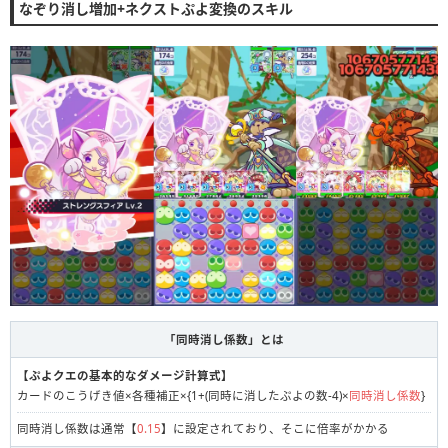
なぞり消し増加+ネクストぷよ変換のスキル
「同時消し係数」とは
【ぷよクエの基本的なダメージ計算式】
カードのこうげき値×各種補正×{1+(同時に消したぷよの数-4)×
同時消し係数
}
同時消し係数は通常【
0.15
】に設定されており、そこに倍率がかかる