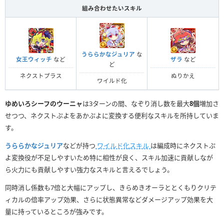
組み合わせたいスキル
うららかなジュリア
な
女王ウィッチ
など
ザラ
など
ど
ネクストプラス
ぬりかえ
ワイルド化
ゆめいろシーフのウーニャ
は3ターンの間、なぞり消し数を最大
8個
増加さ
せつつ、ネクストぷよをあかぷよに変換する便利なスキルを所持していま
す。
うららかなジュリア
などが持つ
ワイルド化スキル
は編成時にネクストぷ
よ変換役が不足しやすいため特に相性が良く、スキル加速に貢献しなが
ら火力にも貢献しやすい強力なスキルと言えるでしょう。
同時消し係数も7倍と大幅にアップし、きらめきオーラととくもりクリテ
ィカルの倍率アップ効果、さらに状態異常などダメージアップ効果を大
量に持っているところが強みです。