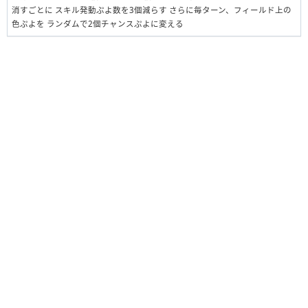
消すごとに スキル発動ぷよ数を3個減らす さらに毎ターン、フィールド上の
色ぷよを ランダムで2個チャンスぷよに変える