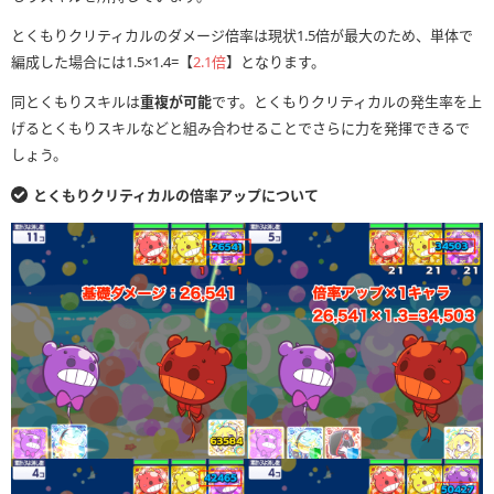
とくもりクリティカルのダメージ倍率は現状1.5倍が最大のため、単体で
Lv.3〜Lv.4
編成した場合には1.5×1.4=【
とくもりクリティカルLv.×1.5アップ
2.1倍
】となります。
同とくもりスキルは
重複が可能
です。とくもりクリティカルの発生率を上
Lv.5〜Lv.6
とくもりクリティカルLv.×2アップ
げるとくもりスキルなどと組み合わせることでさらに力を発揮できるで
しょう。
Lv.7
とくもりクリティカルLv.×2.5アップ
とくもりクリティカルの倍率アップについて
Lv.8
とくもりクリティカルLv.×3アップ
Lv.9
とくもりクリティカルLv.×3.5アップ
Lv.10
とくもりクリティカルLv.×4アップ