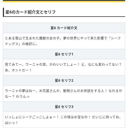
星6のカード紹介文とセリフ
星6 カード紹介文
とある雪山で生まれた魔獣の女の子。夢の世界にやって来た影響で「シーフ
ドッグス」の格好に。
星6 セリフ1
見てみてー、ウーニャの耳、かわいいでしょー！ え、なにも変わってない？
あ、ホントだー！
星6 セリフ2
ウーニャの夢はねー、お花屋さんか、動物さんのお世話をする人！ なれるか
なー？ わうんっ
星6 セリフ3
いっしょにシーフごっこしよぉー！ この球はお宝なの！ だいじに持ってね、
はいっ！