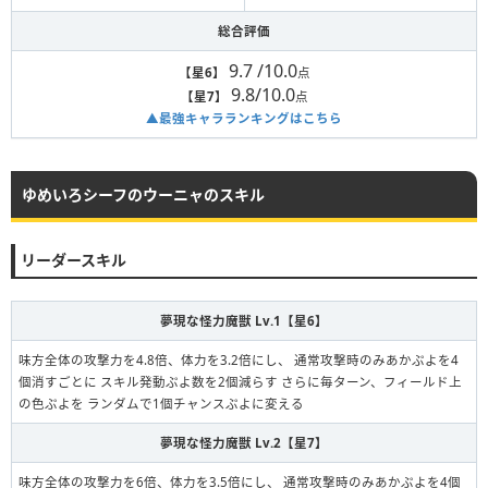
総合評価
9.7 /10.0
【星6】
点
9.8/10.0
【星7】
点
▲最強キャラランキングはこちら
ゆめいろシーフのウーニャのスキル
リーダースキル
夢現な怪力魔獣 Lv.1【星6】
味方全体の攻撃力を4.8倍、体力を3.2倍にし、 通常攻撃時のみあかぷよを4
個消すごとに スキル発動ぷよ数を2個減らす さらに毎ターン、フィールド上
の色ぷよを ランダムで1個チャンスぷよに変える
夢現な怪力魔獣 Lv.2【星7】
味方全体の攻撃力を6倍、体力を3.5倍にし、 通常攻撃時のみあかぷよを4個