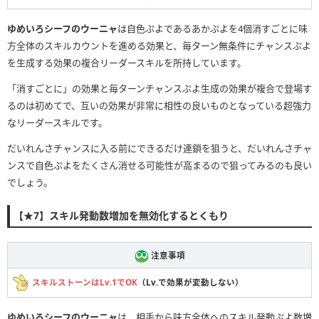
ゆめいろシーフのウーニャ
は自色ぷよであるあかぷよを4個消すごとに味
方全体のスキルカウントを進める効果と、毎ターン無条件にチャンスぷよ
を生成する効果の複合リーダースキルを所持しています。
「消すごとに」の効果と毎ターンチャンスぷよ生成の効果が複合で登場す
るのは初めてで、互いの効果が非常に相性の良いものとなっている超強力
なリーダースキルです。
だいれんさチャンスに入る前にできるだけ連鎖を狙うと、だいれんさチャ
ンスで自色ぷよをたくさん消せる可能性が高まるので狙ってみるのも良い
でしょう。
【★7】スキル発動数増加を無効化するとくもり
注意事項
スキルストーンはLv.1でOK
（Lv.で効果が変動しない）
ゆめいろシーフのウーニャ
は、相手から味方全体へのスキル発動ぷよ数増