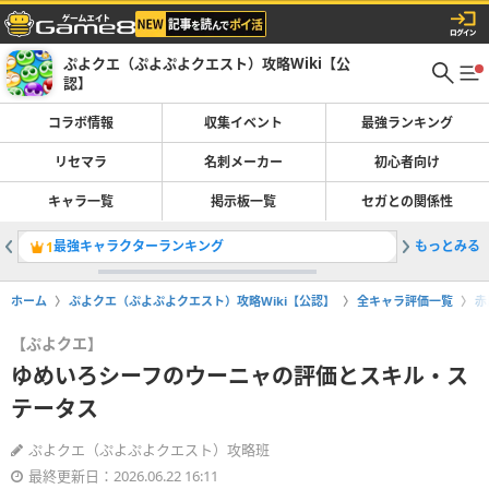
ぷよクエ（ぷよぷよクエスト）攻略Wiki【公
認】
コラボ情報
収集イベント
最強ランキング
リセマラ
名刺メーカー
初心者向け
キャラ一覧
掲示板一覧
セガとの関係性
最強キャラクターランキング
もっとみる
トワの評
1
2
ホーム
ぷよクエ（ぷよぷよクエスト）攻略Wiki【公認】
全キャラ評価一覧
赤
【ぷよクエ】
ゆめいろシーフのウーニャの評価とスキル・ス
テータス
ぷよクエ（ぷよぷよクエスト）攻略班
最終更新日：2026.06.22 16:11