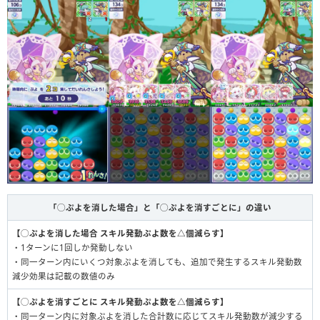
「◯ぷよを消した場合」と「◯ぷよを消すごとに」の違い
【◯ぷよを消した場合 スキル発動ぷよ数を△個減らす】
・1ターンに1回しか発動しない
・同一ターン内にいくつ対象ぷよを消しても、追加で発生するスキル発動数
減少効果は記載の数値のみ
【◯ぷよを消すごとに スキル発動ぷよ数を△個減らす】
・同一ターン内に対象ぷよを消した合計数に応じてスキル発動数が減少する