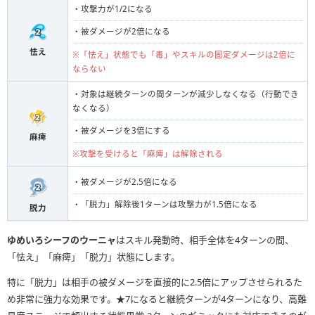
・攻撃力が1/2になる
・被ダメージが2倍になる
怯え
※「怯え」状態でも「毒」やスキルの固定ダメージは2倍に
ならない
・対象は継続ターンの間ターンが減少しなくなる（行動でき
なくなる）
・被ダメージを3倍にする
麻痺
※攻撃を受けると「麻痺」は解除される
・被ダメージが2.5倍になる
・「脱力」解除後1ターンは攻撃力が1.5倍になる
脱力
ゆめいろシーフのウーニャ
はスキル発動時、相手全体を4ターンの間、
「怯え」「麻痺」「脱力」状態にします。
特に「脱力」は相手の被ダメージを直接的に2.5倍にアップさせられるた
め非常に強力な効果です。★7になると継続ターンが4ターンになり、高難