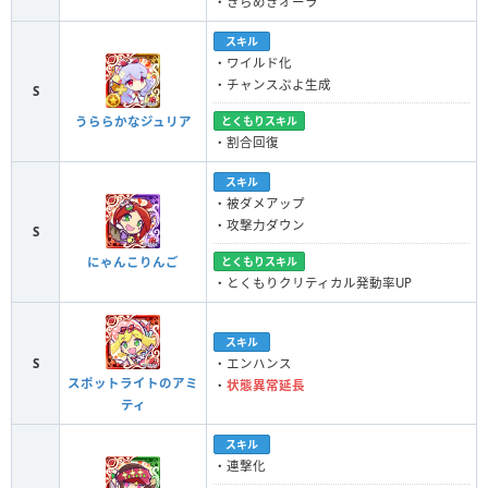
・きらめきオーラ
スキル
・ワイルド化
・チャンスぷよ生成
S
とくもりスキル
うららかなジュリア
・割合回復
スキル
・被ダメアップ
・攻撃力ダウン
S
とくもりスキル
にゃんこりんご
・とくもりクリティカル発動率UP
スキル
S
・エンハンス
スポットライトのアミ
・
状態異常延長
ティ
スキル
・連撃化