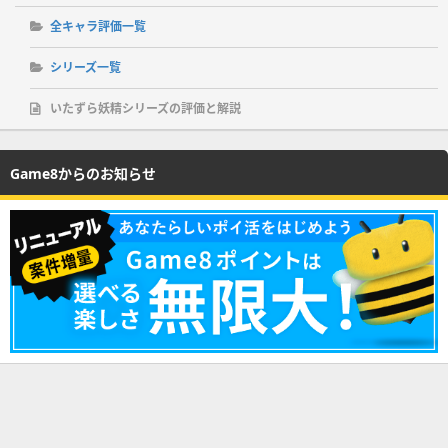
全キャラ評価一覧
シリーズ一覧
いたずら妖精シリーズの評価と解説
Game8からのお知らせ