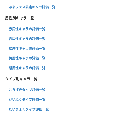
ぷよフェス限定キャラ評価一覧
属性別キャラ一覧
赤属性キャラの評価一覧
青属性キャラの評価一覧
緑属性キャラの評価一覧
黄属性キャラの評価一覧
紫属性キャラの評価一覧
タイプ別キャラ一覧
こうげきタイプ評価一覧
かいふくタイプ評価一覧
たいりょくタイプ評価一覧