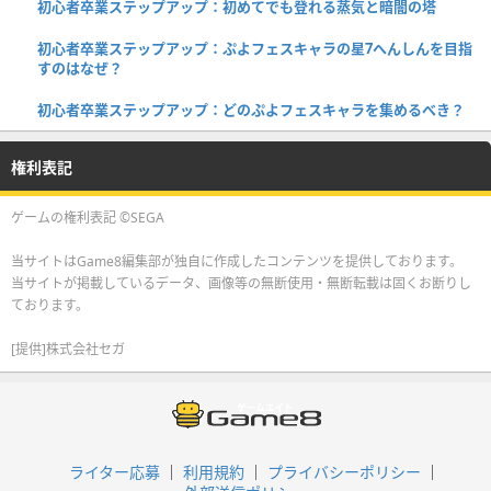
初心者卒業ステップアップ：初めてでも登れる蒸気と暗闇の塔
初心者卒業ステップアップ：ぷよフェスキャラの星7へんしんを目指
すのはなぜ？
初心者卒業ステップアップ：どのぷよフェスキャラを集めるべき？
権利表記
ゲームの権利表記 ©SEGA
当サイトはGame8編集部が独自に作成したコンテンツを提供しております。
当サイトが掲載しているデータ、画像等の無断使用・無断転載は固くお断りし
ております。
[提供]株式会社セガ
ライター応募
利用規約
プライバシーポリシー