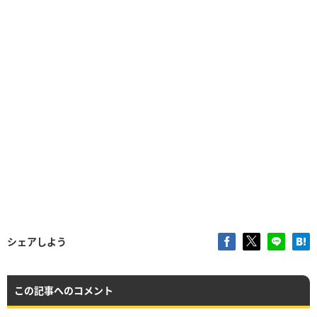
シェアしよう
この記事へのコメント