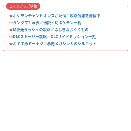
ピックアップ情報
★
ポケモンチャンピオンズが配信！攻略情報を発信中
☆
ランクマTier表
／
伝説・幻ポケモン一覧
★
M次元ラッシュの攻略
／
ふしぎなおくりもの
☆
DLCストーリー攻略
／
DLCサイドミッション一覧
★
おすすめドーナツ
／
暴走メガシンカのシルエット