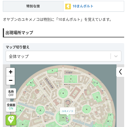
特別な技
10まんボルト
オヤブンのユキメノコは特別に「10まんボルト」を覚えています。
出現場所マップ
マップ切り替え
全体マップ
+
−
名称
OFF
全画面
ON
ユキメノコ