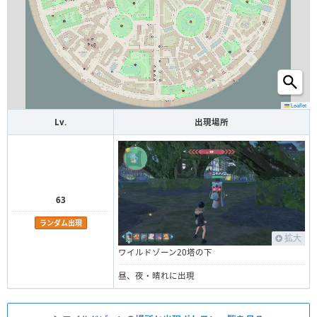
Leaflet
Lv.
出現場所
63
ランダム出現
拡大
ワイルドゾーン20塔の下
昼、夜・晴れに出現