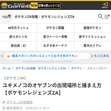
ポケモンZA攻略｜ポケモンレジェンズZA
M次元ラッシュ
ポケモン図鑑
最強ポケモン
新メガシンカ
新ストーリー攻略
新サイドミッション
新伝説・幻
おすすめドーナツ
異次元ミアレ
暴走メガシンカのシルエットとおすすめポケモン
もっとみる
サイドミ
1
2
ホーム
ポケモンZA攻略｜ポケモンレジェンズZA
オヤブン
ユキメノコのオヤブ
【ポケモンZA】
ユキメノコのオヤブンの出現場所と捕まえ方
【ポケモンレジェンズZA】
ポケモンZA攻略班
最終更新日：2026.03.12 18:17