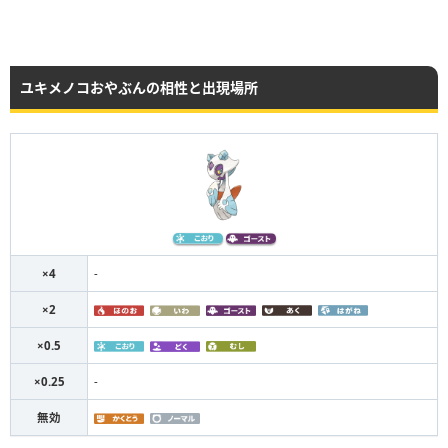
ユキメノコおやぶんの相性と出現場所
×4
-
×2
×0.5
×0.25
-
無効