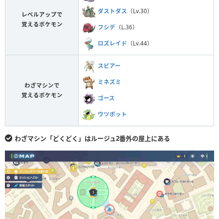
ダストダス
（Lv.30）
レベルアップで
覚えるポケモン
フシデ
（L.36）
ロズレイド
（Lv.44）
スピアー
ミネズミ
わざマシンで
覚えるポケモン
ゴース
ウツボット
わざマシン「どくどく」はルージュ2番外の屋上にある