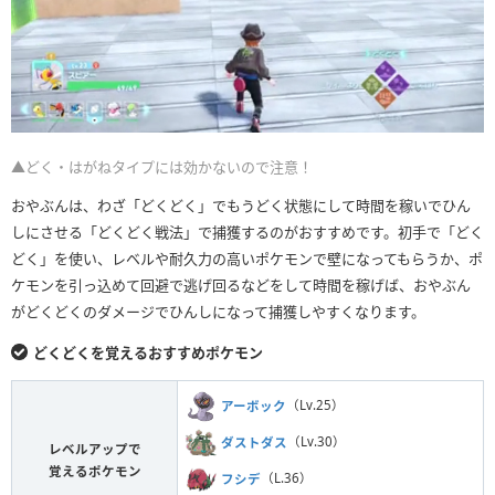
▲どく・はがねタイプには効かないので注意！
おやぶんは、わざ「どくどく」でもうどく状態にして時間を稼いでひん
しにさせる「どくどく戦法」で捕獲するのがおすすめです。初手で「どく
どく」を使い、レベルや耐久力の高いポケモンで壁になってもらうか、ポ
ケモンを引っ込めて回避で逃げ回るなどをして時間を稼げば、おやぶん
がどくどくのダメージでひんしになって捕獲しやすくなります。
どくどくを覚えるおすすめポケモン
アーボック
（Lv.25）
ダストダス
（Lv.30）
レベルアップで
覚えるポケモン
フシデ
（L.36）