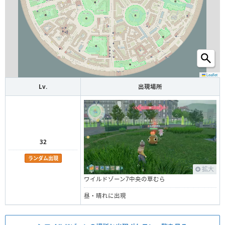
Leaflet
Lv.
出現場所
32
ランダム出現
拡大
ワイルドゾーン7中央の草むら
昼・晴れに出現