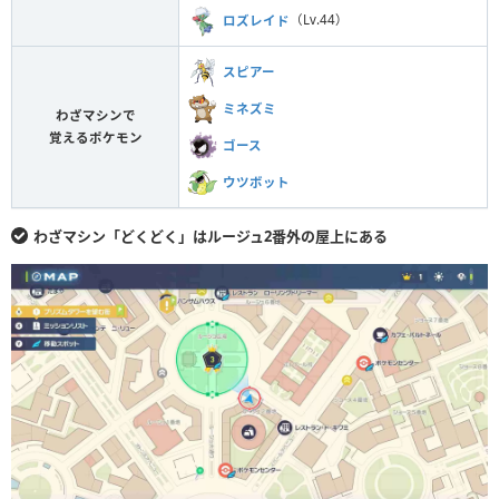
ロズレイド
（Lv.44）
スピアー
ミネズミ
わざマシンで
覚えるポケモン
ゴース
ウツボット
わざマシン「どくどく」はルージュ2番外の屋上にある