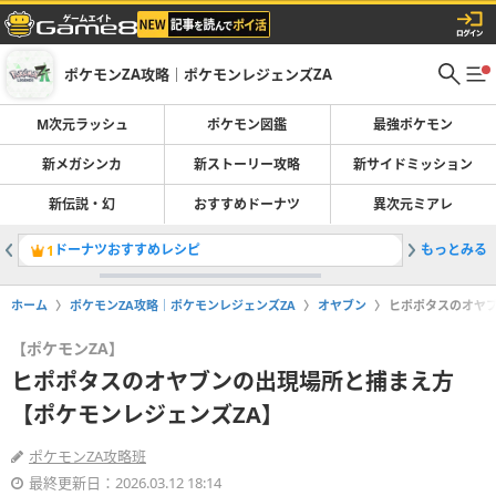
ポケモンZA攻略｜ポケモンレジェンズZA
M次元ラッシュ
ポケモン図鑑
最強ポケモン
新メガシンカ
新ストーリー攻略
新サイドミッション
新伝説・幻
おすすめドーナツ
異次元ミアレ
ドーナツおすすめレシピ
もっとみる
ワイルド
1
2
ホーム
ポケモンZA攻略｜ポケモンレジェンズZA
オヤブン
ヒポポタスのオヤブ
【ポケモンZA】
ヒポポタスのオヤブンの出現場所と捕まえ方
【ポケモンレジェンズZA】
ポケモンZA攻略班
最終更新日：2026.03.12 18:14