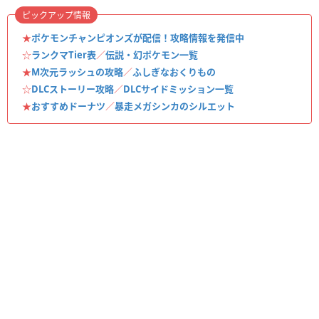
ピックアップ情報
★
ポケモンチャンピオンズが配信！攻略情報を発信中
☆
ランクマTier表
／
伝説・幻ポケモン一覧
★
M次元ラッシュの攻略
／
ふしぎなおくりもの
☆
DLCストーリー攻略
／
DLCサイドミッション一覧
★
おすすめドーナツ
／
暴走メガシンカのシルエット