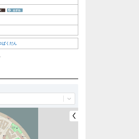
ロばくだん
。
全
全
て
て
非
表
表
示
示