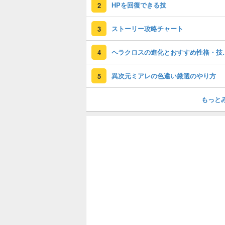
HPを回復できる技
2
ストーリー攻略チャート
3
ヘラクロスの進
4
異次元ミアレの色違い厳選のやり方
5
もっと