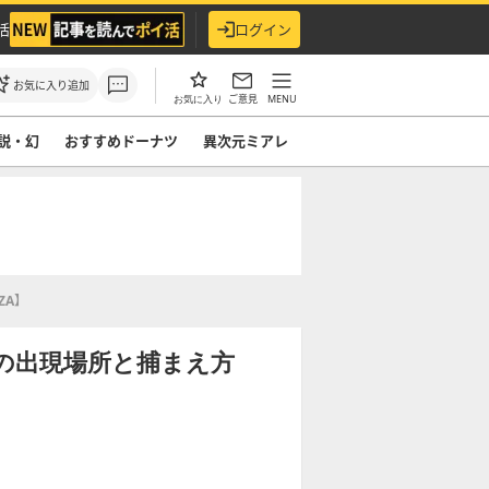
活
ログイン
お気に入り追加
ご意見
MENU
お気に入り
説・幻
おすすめドーナツ
異次元ミアレ
ZA】
の出現場所と捕まえ方