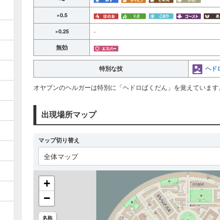
×0.5
×0.25
-
無効
ヘド
特別な技
オヤブンのヘルガーは特別に「ヘドロばくだん」を覚えています
出現場所マップ
マップ切り替え
全体マップ
+
−
名称