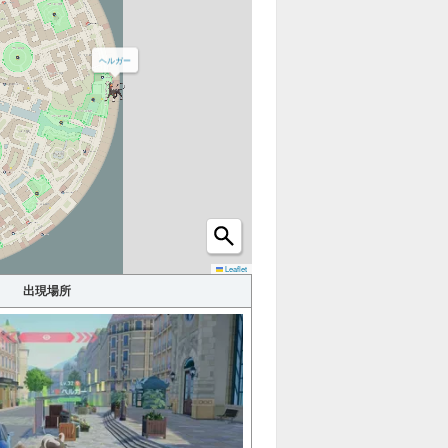
ショッ
カフェ
ヘルガー
プ
ホロベ
建物
ーター
オヤブ
ハシゴ
ン
カラフ
Leaflet
わざマ
ルなネ
シン
出現場所
ジ
進化ア
イテム