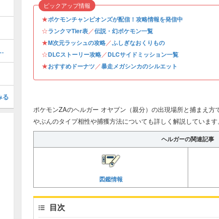
ピックアップ情報
★
ポケモンチャンピオンズが配信！攻略情報を発信中
☆
／
ランクマTier表
伝説・幻ポケモン一覧
★
／
M次元ラッシュの攻略
ふしぎなおくりもの
化とおすすめ性格・技構成
☆
／
DLCストーリー攻略
DLCサイドミッション一覧
★
／
おすすめドーナツ
暴走メガシンカのシルエット
みる
ポケモンZAのヘルガー オヤブン（親分）の出現場所と捕まえ方
やぶんのタイプ相性や捕獲方法についても詳しく解説しています
ヘルガーの関連記事
図鑑情報
目次