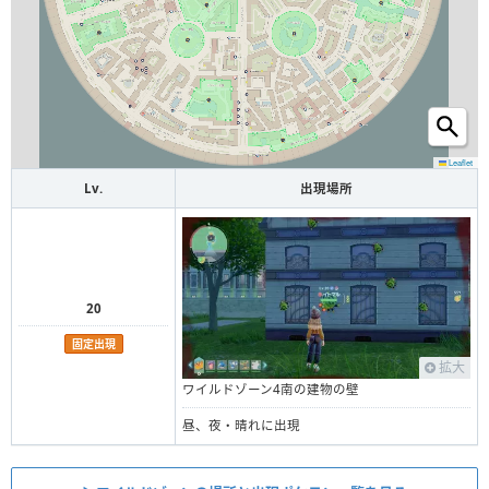
Leaflet
Lv.
出現場所
20
固定出現
拡大
ワイルドゾーン4南の建物の壁
昼、夜・晴れに出現