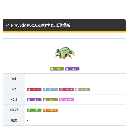
イトマルおやぶんの相性と出現場所
×4
-
×2
×0.5
×0.25
無効
-