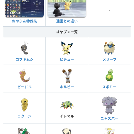
-
おやぶん特殊技
通常との違い
オヤブン一覧
コフキムシ
ピチュー
メリープ
ビードル
ホルビー
スボミー
コクーン
イトマル
ニャスパー