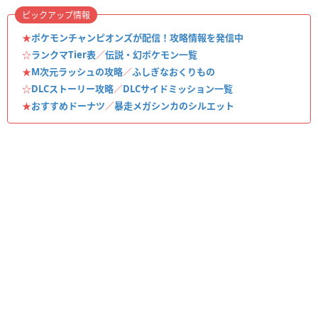
ピックアップ情報
★
ポケモンチャンピオンズが配信！攻略情報を発信中
☆
ランクマTier表
／
伝説・幻ポケモン一覧
★
M次元ラッシュの攻略
／
ふしぎなおくりもの
☆
DLCストーリー攻略
／
DLCサイドミッション一覧
★
おすすめドーナツ
／
暴走メガシンカのシルエット