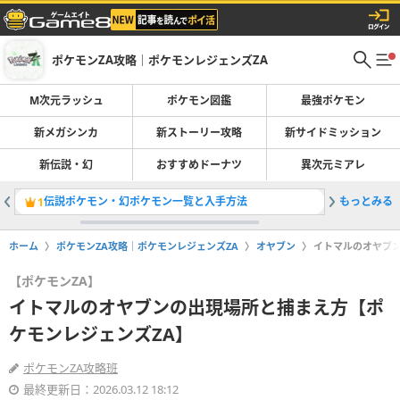
ポケモンZA攻略｜ポケモンレジェンズZA
M次元ラッシュ
ポケモン図鑑
最強ポケモン
新メガシンカ
新ストーリー攻略
新サイドミッション
新伝説・幻
おすすめドーナツ
異次元ミアレ
伝説ポケモン・幻ポケモン一覧と入手方法
もっとみる
服の一覧
1
2
ホーム
ポケモンZA攻略｜ポケモンレジェンズZA
オヤブン
イトマルのオヤブン
【ポケモンZA】
イトマルのオヤブンの出現場所と捕まえ方【ポ
ケモンレジェンズZA】
ポケモンZA攻略班
最終更新日：2026.03.12 18:12