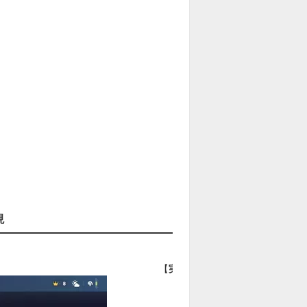
現
【
実際の場所
】