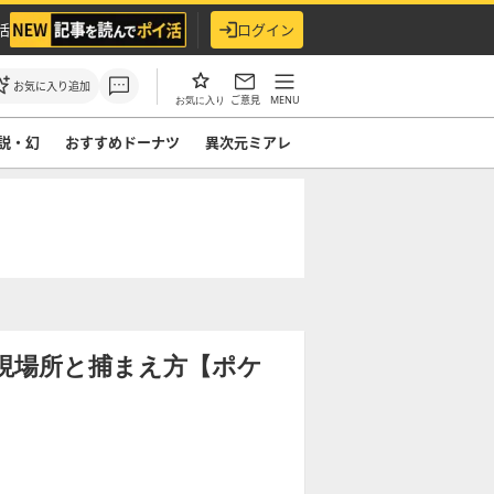
活
ログイン
お気に入り追加
ご意見
MENU
お気に入り
説・幻
おすすめドーナツ
異次元ミアレ
】
現場所と捕まえ方【ポケ