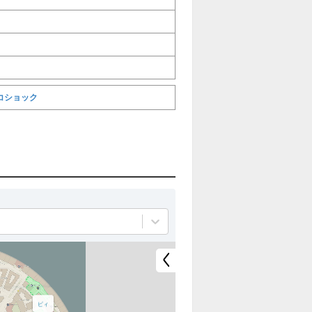
コショック
全
全
て
て
非
表
表
示
示
ピィ