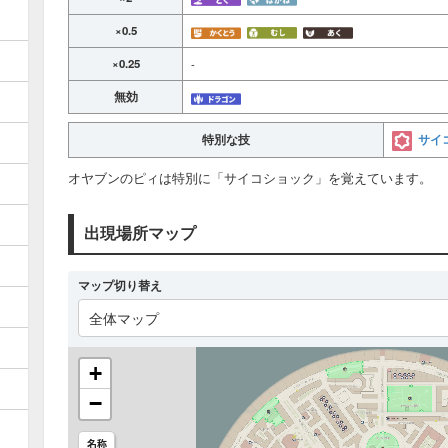
×0.5
×0.25
-
無効
サイ
特別な技
オヤブンのピィは特別に「サイコショック」を覚えています。
出現場所マップ
マップ切り替え
全体マップ
+
−
名称