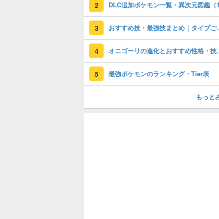
2
おすすめ技・最強
3
オニゴーリの進
4
最強ポケモンのランキング・Tier表
5
もっと