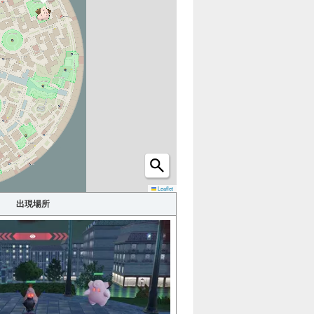
ショッ
カフェ
プ
ホロベ
建物
ーター
オヤブ
ハシゴ
ン
カラフ
Leaflet
わざマ
ルなネ
シン
出現場所
ジ
進化ア
イテム