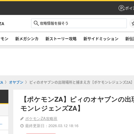
ポイ
ZA
ケモン
新メガシンカ
新ストーリー攻略
新サイドミッション
新伝
A
オヤブン
ピィのオヤブンの出現場所と捕まえ方【ポケモンレジェンズZA
【ポケモンZA】ピィのオヤブンの出
モンレジェンズZA】
ポケモンZA攻略班
幻ポケモン一覧と入手方法
最終更新日：2026.03.12 18:16