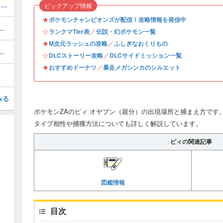
DLC追加ポケモン一覧・異次元図鑑（131体網羅）
ピックアップ情報
★
ポケモンチャンピオンズが配信！攻略情報を発信中
技まとめ｜タイプごとに掲載！
☆
／
ランクマTier表
伝説・幻ポケモン一覧
★
／
M次元ラッシュの攻略
ふしぎなおくりもの
化とおすすめ性格・技構成
☆
／
DLCストーリー攻略
DLCサイドミッション一覧
★
／
おすすめドーナツ
暴走メガシンカのシルエット
みる
ポケモンZAのピィ オヤブン（親分）の出現場所と捕まえ方です
タイプ相性や捕獲方法についても詳しく解説しています。
ピィの関連記事
図鑑情報
目次