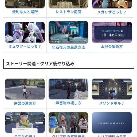
便利な人と場所
レストラン周回
メガリザどっち？
王冠の集め方
ミュウツーどっち？
化石復元の厳選方法
ストーリー関連・クリア後やり込み
障害物の壊し方
序盤の進め方
メゾンドポルテ
合言葉の答え
クリア後の解放要素
クリア時間の目安