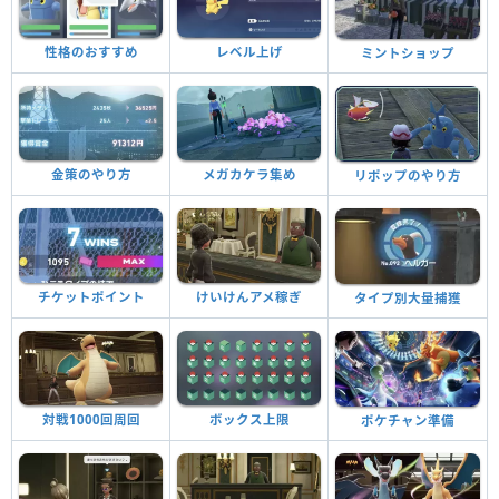
性格のおすすめ
レベル上げ
ミントショップ
金策のやり方
メガカケラ集め
リポップのやり方
チケットポイント
けいけんアメ稼ぎ
タイプ別大量捕獲
対戦1000回周回
ボックス上限
ポケチャン準備