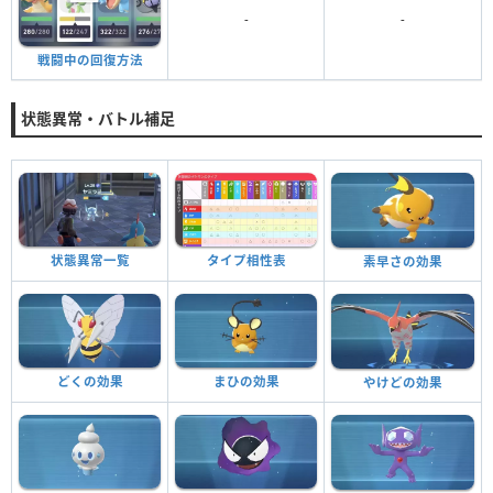
-
-
戦闘中の回復方法
状態異常・バトル補足
状態異常一覧
タイプ相性表
素早さの効果
どくの効果
まひの効果
やけどの効果