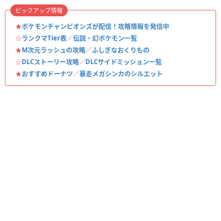
ピックアップ情報
★
ポケモンチャンピオンズが配信！攻略情報を発信中
☆
ランクマTier表
／
伝説・幻ポケモン一覧
★
M次元ラッシュの攻略
／
ふしぎなおくりもの
☆
DLCストーリー攻略
／
DLCサイドミッション一覧
★
おすすめドーナツ
／
暴走メガシンカのシルエット