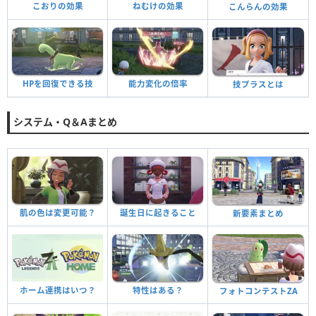
こおりの効果
ねむけの効果
こんらんの効果
HPを回復できる技
能力変化の倍率
技プラスとは
システム・Q＆Aまとめ
肌の色は変更可能？
誕生日に起きること
新要素まとめ
ホーム連携はいつ？
特性はある？
フォトコンテストZA