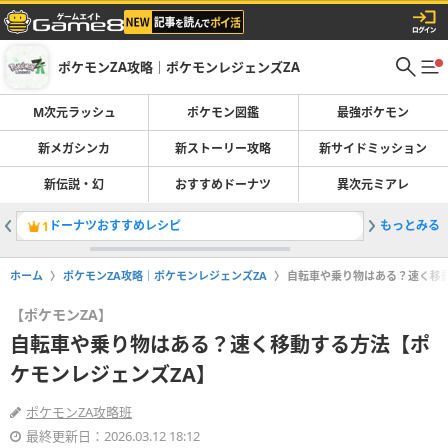
ポケモンZA攻略｜ポケモンレジェンズZA
M次元ラッシュ
ポケモン図鑑
最強ポケモン
新メガシンカ
新ストーリー攻略
新サイドミッション
新伝説・幻
おすすめドーナツ
異次元ミアレ
ドーナツおすすめレシピ
もっとみる
特別なド
1
2
ホーム
ポケモンZA攻略｜ポケモンレジェンズZA
自転車や乗り物はある？速く移
【ポケモンZA】
自転車や乗り物はある？速く移動する方法【ポ
ケモンレジェンズZA】
ポケモンZA攻略班
最終更新日：2026.03.12 18:12