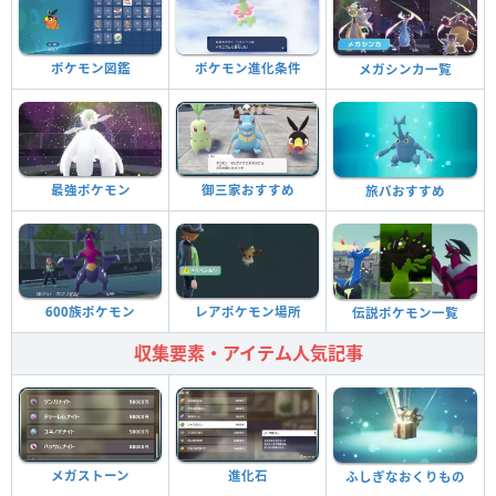
ポケモン図鑑
ポケモン進化条件
メガシンカ一覧
最強ポケモン
御三家おすすめ
旅パおすすめ
600族ポケモン
レアポケモン場所
伝説ポケモン一覧
収集要素・アイテム人気記事
メガストーン
進化石
ふしぎなおくりもの