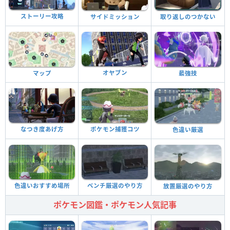
ストーリー攻略
サイドミッション
取り返しのつかない
オヤブン
マップ
最強技
なつき度あげ方
ポケモン捕獲コツ
色違い厳選
ベンチ厳選のやり方
色違いおすすめ場所
放置厳選のやり方
ポケモン図鑑・ポケモン人気記事