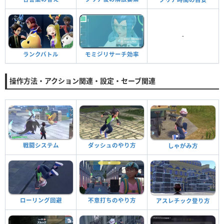
-
ランクバトル
モミジリサーチ効率
操作方法・アクション関連・設定・セーブ関連
戦闘システム
ダッシュのやり方
しゃがみ方
ローリング回避
不意打ちのやり方
アスレチック登り方