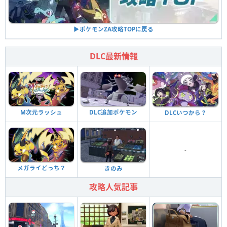
▶︎ポケモンZA攻略TOPに戻る
DLC最新情報
M次元ラッシュ
DLC追加ポケモン
DLCいつから？
-
メガライどっち？
きのみ
攻略人気記事