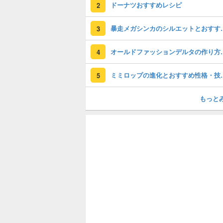
ドーナツおすすめレシピ
2
暴走メガシンカの
3
オールドファッシ
4
ミミロップの進
5
もっと