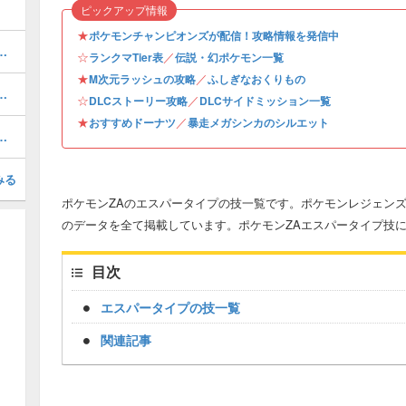
ピックアップ情報
★
ポケモンチャンピオンズが配信！攻略情報を発信中
シルエットとおすすめポケモン
☆
／
ランクマTier表
伝説・幻ポケモン一覧
★
／
M次元ラッシュの攻略
ふしぎなおくりもの
ョンデルタの作り方とレシピ
☆
／
DLCストーリー攻略
DLCサイドミッション一覧
★
／
おすすめドーナツ
暴走メガシンカのシルエット
化とおすすめ性格・技構成
みる
ポケモンZAのエスパータイプの技一覧です。ポケモンレジェンズ
のデータを全て掲載しています。ポケモンZAエスパータイプ技
目次
エスパータイプの技一覧
関連記事