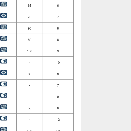
65
6
70
7
90
8
80
8
100
9
-
10
80
8
-
7
-
9
50
6
-
12
120
10