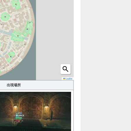
ショッ
カフェ
プ
ホロベ
建物
ーター
オヤブ
ハシゴ
ン
カラフ
Leaflet
わざマ
ルなネ
シン
出現場所
ジ
進化ア
イテム