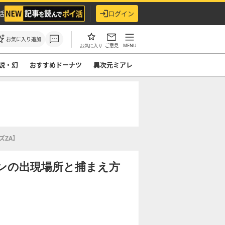
活
ログイン
お気に入り追加
ご意見
MENU
お気に入り
説・幻
おすすめドーナツ
異次元ミアレ
ズZA】
ンの出現場所と捕まえ方