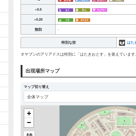
×0.5
×0.25
無効
-
はた
特別な技
オヤブンのアリアドスは特別に「はたきおとす」を覚えています
出現場所マップ
マップ切り替え
全体マップ
+
−
名称