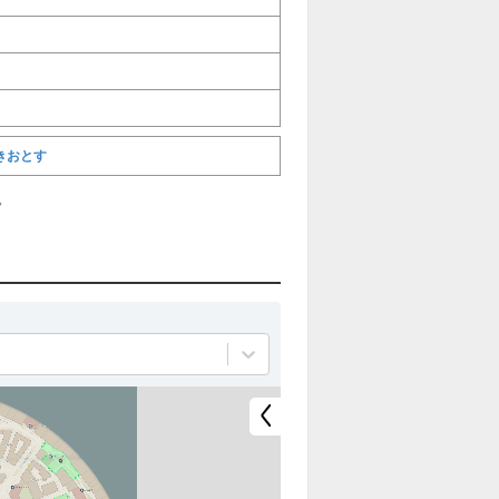
きおとす
。
全
全
て
て
非
表
表
示
示