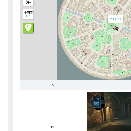
OFF
全画面
ON
アリアドス
Lv.
49