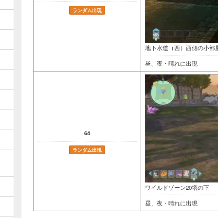
ランダム出現
地下水道（西）西側の小部
昼、夜・晴れに出現
64
ランダム出現
ワイルドゾーン20塔の下
昼、夜・晴れに出現