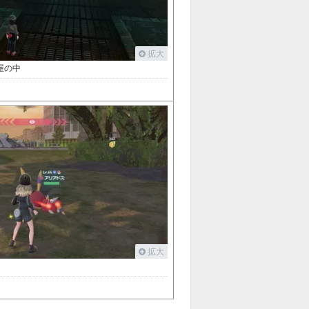
拡大
屋の中
拡大