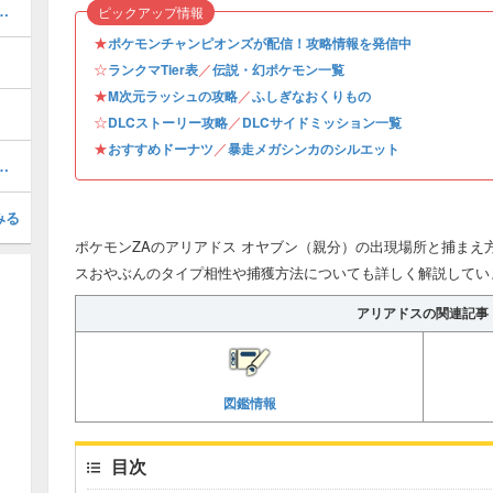
とおすすめ性格・出現場所
ピックアップ情報
★
ポケモンチャンピオンズが配信！攻略情報を発信中
☆
／
ランクマTier表
伝説・幻ポケモン一覧
★
／
M次元ラッシュの攻略
ふしぎなおくりもの
☆
／
DLCストーリー攻略
DLCサイドミッション一覧
★
／
おすすめドーナツ
暴走メガシンカのシルエット
シルエットとおすすめポケモン
みる
ポケモンZAのアリアドス オヤブン（親分）の出現場所と捕まえ
スおやぶんのタイプ相性や捕獲方法についても詳しく解説してい
アリアドスの関連記事
図鑑情報
目次