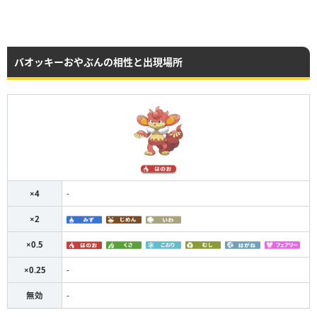
バオッキーおやぶんの相性と出現場所
×4
-
×2
×0.5
×0.25
-
無効
-