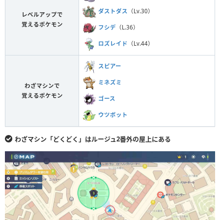
ダストダス
（Lv.30）
レベルアップで
覚えるポケモン
フシデ
（L.36）
ロズレイド
（Lv.44）
スピアー
ミネズミ
わざマシンで
覚えるポケモン
ゴース
ウツボット
わざマシン「どくどく」はルージュ2番外の屋上にある