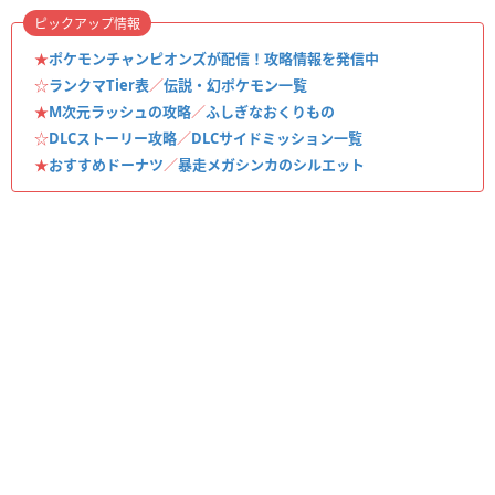
ピックアップ情報
★
ポケモンチャンピオンズが配信！攻略情報を発信中
☆
ランクマTier表
／
伝説・幻ポケモン一覧
★
M次元ラッシュの攻略
／
ふしぎなおくりもの
☆
DLCストーリー攻略
／
DLCサイドミッション一覧
★
おすすめドーナツ
／
暴走メガシンカのシルエット