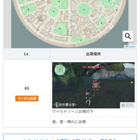
Leaflet
Lv.
出現場所
63
ランダム出現
拡大
ワイルドゾーン20塔の下
昼、夜・晴れに出現