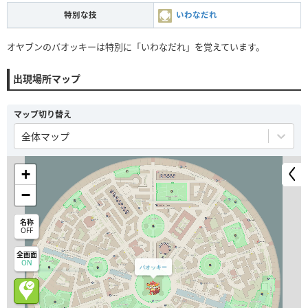
特別な技
いわなだれ
オヤブンのバオッキーは特別に「いわなだれ」を覚えています。
出現場所マップ
マップ切り替え
全体マップ
+
−
名称
OFF
全画面
ON
バオッキー