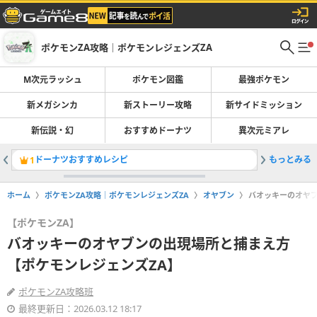
ポケモンZA攻略｜ポケモンレジェンズZA
M次元ラッシュ
ポケモン図鑑
最強ポケモン
新メガシンカ
新ストーリー攻略
新サイドミッション
新伝説・幻
おすすめドーナツ
異次元ミアレ
ドーナツおすすめレシピ
もっとみる
ポケモン
1
2
ホーム
ポケモンZA攻略｜ポケモンレジェンズZA
オヤブン
バオッキーのオヤブ
【ポケモンZA】
バオッキーのオヤブンの出現場所と捕まえ方
【ポケモンレジェンズZA】
ポケモンZA攻略班
最終更新日：2026.03.12 18:17