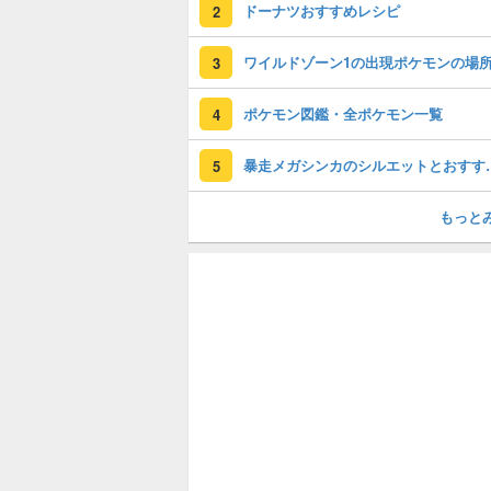
ドーナツおすすめレシピ
2
3
ポケモン図鑑・全ポケモン一覧
4
暴走メガシンカの
5
もっと