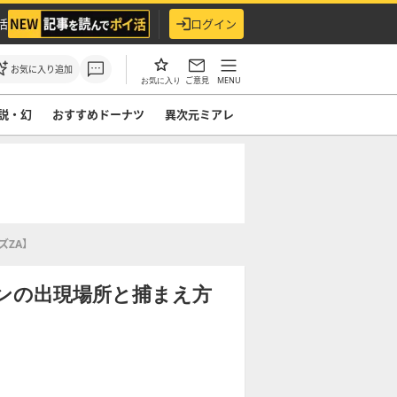
活
ログイン
お気に入り追加
ご意見
MENU
お気に入り
説・幻
おすすめドーナツ
異次元ミアレ
ズZA】
ンの出現場所と捕まえ方