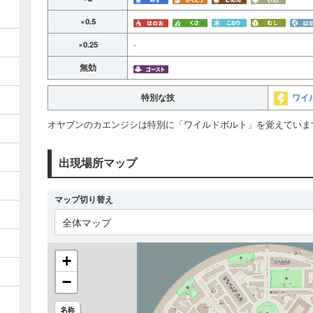
×0.5
×0.25
-
無効
ワイ
特別な技
オヤブンのカエンジシは特別に「ワイルドボルト」を覚えていま
出現場所マップ
マップ切り替え
全体マップ
+
−
名称