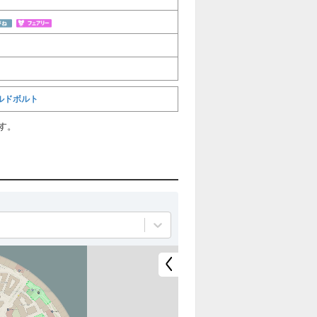
ルドボルト
す。
全
全
て
て
非
表
表
示
示