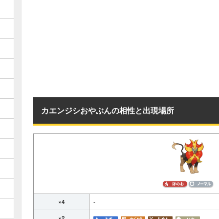
カエンジシおやぶんの相性と出現場所
×4
-
×2