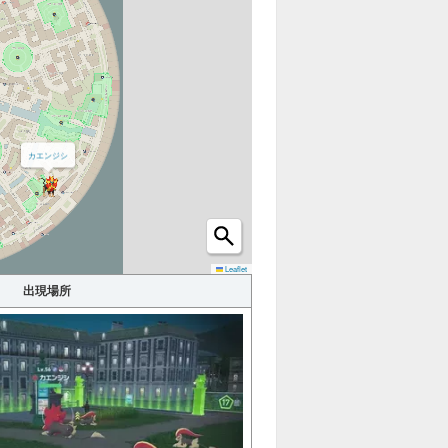
ショッ
カフェ
プ
ホロベ
建物
ーター
カエンジシ
オヤブ
ハシゴ
ン
カラフ
Leaflet
わざマ
ルなネ
シン
出現場所
ジ
進化ア
イテム