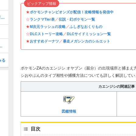
ピックアップ情報
★
ポケモンチャンピオンズが配信！攻略情報を発信中
ワイルドゾーン1の出現ポケモンの場所一覧
☆
／
ランクマTier表
伝説・幻ポケモン一覧
★
／
M次元ラッシュの攻略
ふしぎなおくりもの
☆
／
DLCストーリー攻略
DLCサイドミッション一覧
★
／
おすすめドーナツ
暴走メガシンカのシルエット
シルエットとおすすめポケモン
みる
ポケモンZAのカエンジシ オヤブン（親分）の出現場所と捕まえ
シおやぶんのタイプ相性や捕獲方法についても詳しく解説してい
カエンジシの関連記事
図鑑情報
目次