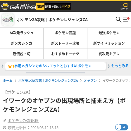
ポケモンZA攻略｜ポケモンレジェンズZA
M次元ラッシュ
ポケモン図鑑
最強ポケモン
新メガシンカ
新ストーリー攻略
新サイドミッション
新伝説・幻
おすすめドーナツ
異次元ミアレ
暴走メガシンカのシルエットとおすすめポケモン
もっとみる
進化石と
1
2
ホーム
ポケモンZA攻略｜ポケモンレジェンズZA
オヤブン
イワークのオヤブン
【ポケモンZA】
イワークのオヤブンの出現場所と捕まえ方【ポ
ケモンレジェンズZA】
ポケモンZA攻略班
4
最終更新日：2026.03.12 18:15