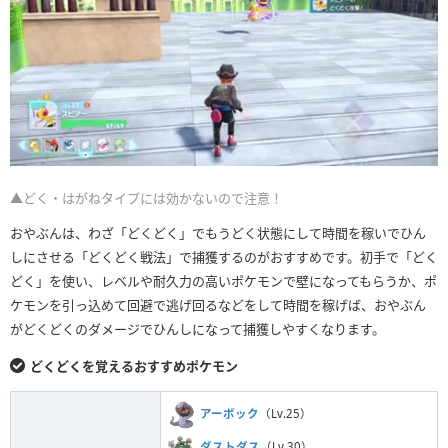
▲どく・はがねタイプには効かないので注意！
おやぶんは、わざ「どくどく」でもうどく状態にして時間を稼いでひん
しにさせる「どくどく戦法」で捕獲するのがおすすめです。初手で「どく
どく」を使い、レベルや耐久力の高いポケモンで壁になってもらうか、ポ
ケモンを引っ込めて回避で逃げ回るなどをして時間を稼げば、おやぶん
がどくどくのダメージでひんしになって捕獲しやすくなります。
どくどくを覚えるおすすめポケモン
アーボック
（Lv.25）
ダストダス
（Lv.30）