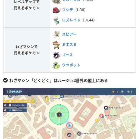
レベルアップで
覚えるポケモン
フシデ
（L.36）
ロズレイド
（Lv.44）
スピアー
ミネズミ
わざマシンで
覚えるポケモン
ゴース
ウツボット
わざマシン「どくどく」はルージュ2番外の屋上にある