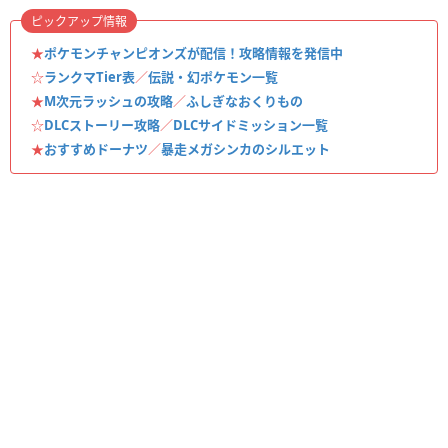
ピックアップ情報
★
ポケモンチャンピオンズが配信！攻略情報を発信中
☆
ランクマTier表
／
伝説・幻ポケモン一覧
★
M次元ラッシュの攻略
／
ふしぎなおくりもの
☆
DLCストーリー攻略
／
DLCサイドミッション一覧
★
おすすめドーナツ
／
暴走メガシンカのシルエット