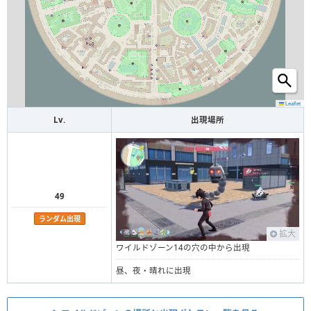
Leaflet
Lv.
出現場所
49
ランダム出現
拡大
ワイルドゾーン14の穴の中から出現
昼、夜・晴れに出現