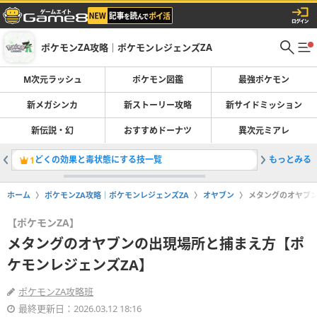
ポケモンZA攻略｜ポケモンレジェンズZA
M次元ラッシュ
ポケモン図鑑
最強ポケモン
新メガシンカ
新ストーリー攻略
新サイドミッション
新伝説・幻
おすすめドーナツ
異次元ミアレ
どくの効果と毒状態にする技一覧
もっとみる
サイドミ
1
2
ホーム
ポケモンZA攻略｜ポケモンレジェンズZA
オヤブン
メタングのオヤブン
【ポケモンZA】
メタングのオヤブンの出現場所と捕まえ方【ポ
ケモンレジェンズZA】
ポケモンZA攻略班
最終更新日：2026.03.12 18:16