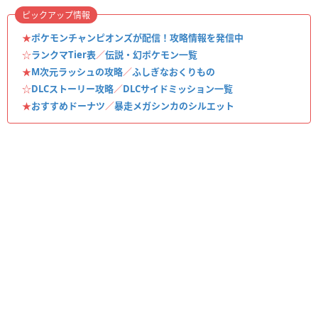
ピックアップ情報
★
ポケモンチャンピオンズが配信！攻略情報を発信中
☆
ランクマTier表
／
伝説・幻ポケモン一覧
★
M次元ラッシュの攻略
／
ふしぎなおくりもの
☆
DLCストーリー攻略
／
DLCサイドミッション一覧
★
おすすめドーナツ
／
暴走メガシンカのシルエット