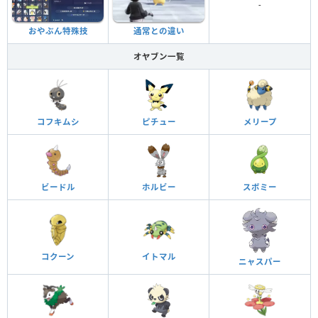
-
おやぶん特殊技
通常との違い
オヤブン一覧
コフキムシ
ピチュー
メリープ
ビードル
ホルビー
スボミー
コクーン
イトマル
ニャスパー