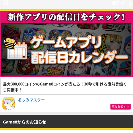
新作ゲーム
最大300,000コインのGame8コインが当たる！30秒で引ける事前登録く
じ開催中！
るぅみマスター
事前登録くじ
Game8からのお知らせ