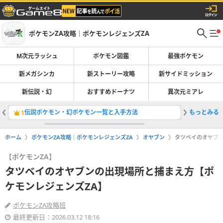
ポケモンZA攻略｜ポケモンレジェンズZA
M次元ラッシュ
ポケモン図鑑
最強ポケモン
新メガシンカ
新ストーリー攻略
新サイドミッション
新伝説・幻
おすすめドーナツ
異次元ミアレ
伝説ポケモン・幻ポケモン一覧と入手方法
もっとみる
どくの効
1
2
ホーム
ポケモンZA攻略｜ポケモンレジェンズZA
オヤブン
タツベイのオヤブン
【ポケモンZA】
タツベイのオヤブンの出現場所と捕まえ方【ポ
ケモンレジェンズZA】
ポケモンZA攻略班
最終更新日：2026.03.12 18:16