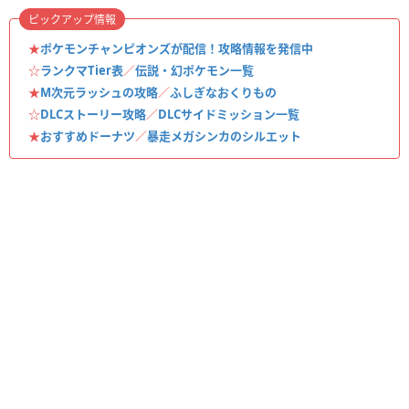
ピックアップ情報
★
ポケモンチャンピオンズが配信！攻略情報を発信中
☆
ランクマTier表
／
伝説・幻ポケモン一覧
★
M次元ラッシュの攻略
／
ふしぎなおくりもの
☆
DLCストーリー攻略
／
DLCサイドミッション一覧
★
おすすめドーナツ
／
暴走メガシンカのシルエット