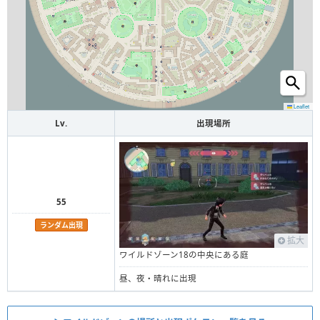
Leaflet
Lv.
出現場所
55
ランダム出現
拡大
ワイルドゾーン18の中央にある庭
昼、夜・晴れに出現