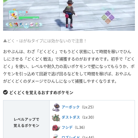
▲どく・はがねタイプには効かないので注意！
おやぶんは、わざ「どくどく」でもうどく状態にして時間を稼いでひん
しにさせる「どくどく戦法」で捕獲するのがおすすめです。初手で「どく
どく」を使い、レベルや耐久力の高いポケモンで壁になってもらうか、ポ
ケモンを引っ込めて回避で逃げ回るなどをして時間を稼げば、おやぶん
がどくどくのダメージでひんしになって捕獲しやすくなります。
どくどくを覚えるおすすめポケモン
アーボック
（Lv.25）
ダストダス
（Lv.30）
レベルアップで
覚えるポケモン
フシデ
（L.36）
ロズレイド
（Lv.44）