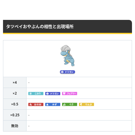
タツベイおやぶんの相性と出現場所
×4
-
×2
×0.5
×0.25
-
無効
-