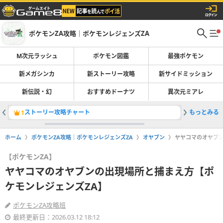
ポケモンZA攻略｜ポケモンレジェンズZA
M次元ラッシュ
ポケモン図鑑
最強ポケモン
新メガシンカ
新ストーリー攻略
新サイドミッション
新伝説・幻
おすすめドーナツ
異次元ミアレ
ストーリー攻略チャート
もっとみる
カラフル
1
2
ホーム
ポケモンZA攻略｜ポケモンレジェンズZA
オヤブン
ヤヤコマのオヤブン
【ポケモンZA】
ヤヤコマのオヤブンの出現場所と捕まえ方【ポ
ケモンレジェンズZA】
ポケモンZA攻略班
最終更新日：2026.03.12 18:12