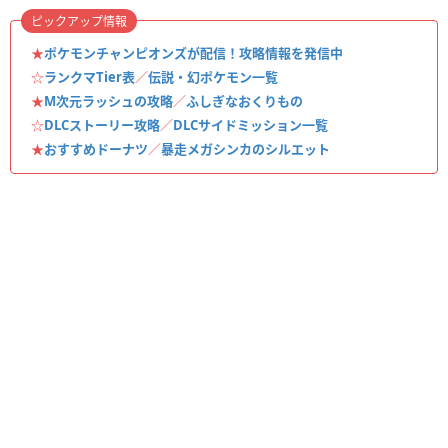
ピックアップ情報
★
ポケモンチャンピオンズが配信！攻略情報を発信中
☆
ランクマTier表
／
伝説・幻ポケモン一覧
★
M次元ラッシュの攻略
／
ふしぎなおくりもの
☆
DLCストーリー攻略
／
DLCサイドミッション一覧
★
おすすめドーナツ
／
暴走メガシンカのシルエット