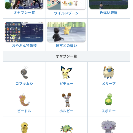
色違い厳選
オヤブン一覧
ワイルドゾーン
-
おやぶん特殊技
通常との違い
オヤブン一覧
コフキムシ
ピチュー
メリープ
ビードル
ホルビー
スボミー