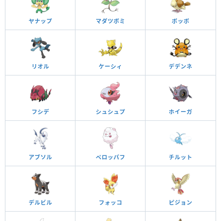
ヤナップ
マダツボミ
ポッポ
リオル
ケーシィ
デデンネ
フシデ
シュシュプ
ホイーガ
アブソル
ペロッパフ
チルット
デルビル
フォッコ
ピジョン