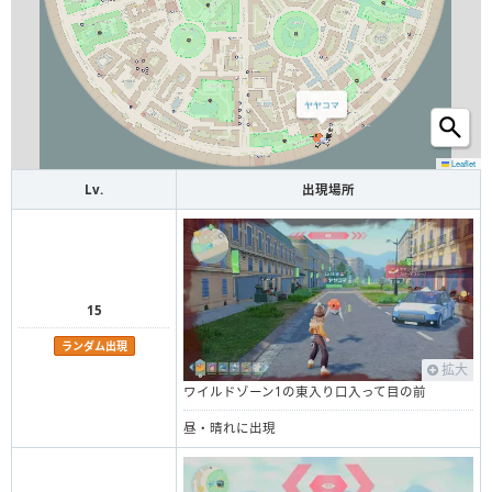
ヤヤコマ
Leaflet
Lv.
出現場所
15
ランダム出現
拡大
ワイルドゾーン1の東入り口入って目の前
昼・晴れに出現