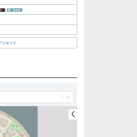
ドショット
。
全
全
て
て
非
表
表
示
示