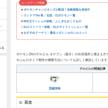
ピックアップ情報
★
ポケモンチャンピオンズが配信！攻略情報を発信中
☆
／
ランクマTier表
伝説・幻ポケモン一覧
★
／
M次元ラッシュの攻略
ふしぎなおくりもの
デスの攻略・行き方と弱点
☆
／
DLCストーリー攻略
DLCサイドミッション一覧
★
／
おすすめドーナツ
暴走メガシンカのシルエット
みる
ポケモンZAのデルビル オヤブン（親分）の出現場所と捕まえ方
やぶんのタイプ相性や捕獲方法についても詳しく解説しています
デルビルの関連記事
図鑑情報
目次