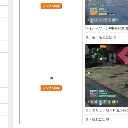
ランダム出現
ワイルドゾーン6中央部東
昼、夜・晴れに出現
58
ランダム出現
フラダリラボ地下1F左下緑
昼・晴れに出現