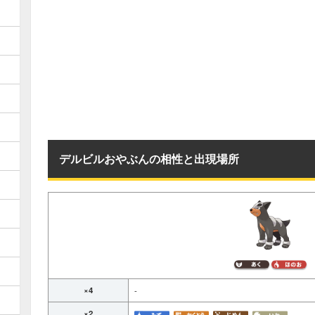
デルビルおやぶんの相性と出現場所
×4
-
×2