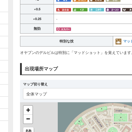
×0.5
×0.25
-
無効
マッ
特別な技
オヤブンのデルビルは特別に「マッドショット」を覚えています
出現場所マップ
マップ切り替え
全体マップ
+
−
名称