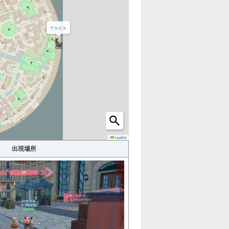
ショッ
デルビル
カフェ
プ
ホロベ
建物
ーター
オヤブ
ハシゴ
ン
カラフ
Leaflet
わざマ
ルなネ
シン
出現場所
ジ
進化ア
イテム