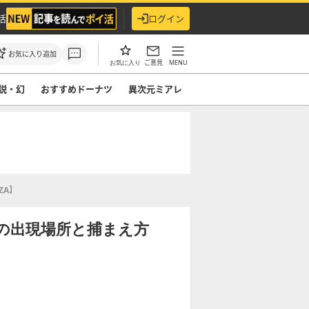
活
ログイン
お気に入り追加
ご意見
MENU
お気に入り
説・幻
おすすめドーナツ
異次元ミアレ
ZA】
の出現場所と捕まえ方