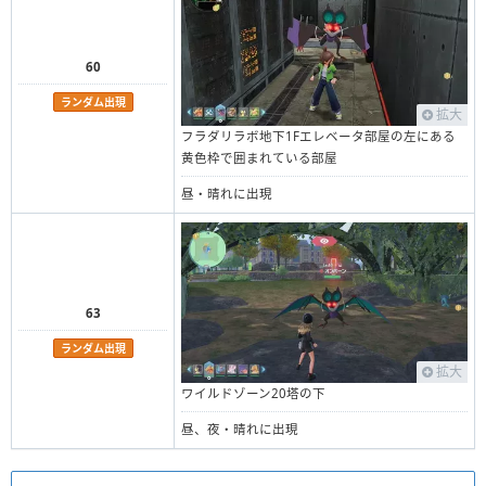
60
ランダム出現
拡大
フラダリラボ地下1Fエレベータ部屋の左にある
黄色枠で囲まれている部屋
昼・晴れに出現
63
ランダム出現
拡大
ワイルドゾーン20塔の下
昼、夜・晴れに出現