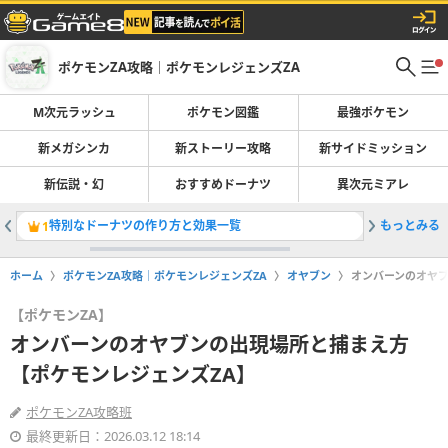
ポケモンZA攻略｜ポケモンレジェンズZA
M次元ラッシュ
ポケモン図鑑
最強ポケモン
新メガシンカ
新ストーリー攻略
新サイドミッション
新伝説・幻
おすすめドーナツ
異次元ミアレ
特別なドーナツの作り方と効果一覧
もっとみる
きのみ一
1
2
ホーム
ポケモンZA攻略｜ポケモンレジェンズZA
オヤブン
オンバーンのオヤブ
【ポケモンZA】
オンバーンのオヤブンの出現場所と捕まえ方
【ポケモンレジェンズZA】
ポケモンZA攻略班
最終更新日：2026.03.12 18:14