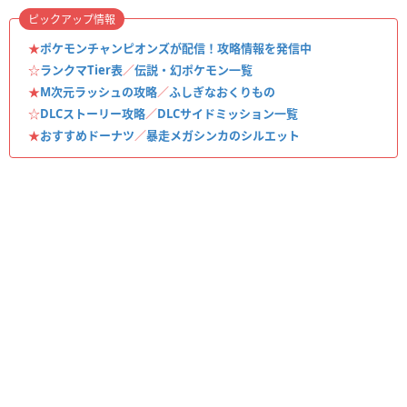
ピックアップ情報
★
ポケモンチャンピオンズが配信！攻略情報を発信中
☆
ランクマTier表
／
伝説・幻ポケモン一覧
★
M次元ラッシュの攻略
／
ふしぎなおくりもの
☆
DLCストーリー攻略
／
DLCサイドミッション一覧
★
おすすめドーナツ
／
暴走メガシンカのシルエット