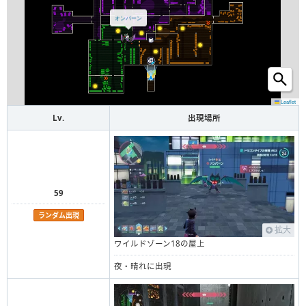
オンバーン
Leaflet
Lv.
出現場所
59
ランダム出現
拡大
ワイルドゾーン18の屋上
夜・晴れに出現