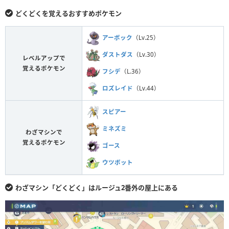
どくどくを覚えるおすすめポケモン
アーボック
（Lv.25）
ダストダス
（Lv.30）
レベルアップで
覚えるポケモン
フシデ
（L.36）
ロズレイド
（Lv.44）
スピアー
ミネズミ
わざマシンで
覚えるポケモン
ゴース
ウツボット
わざマシン「どくどく」はルージュ2番外の屋上にある