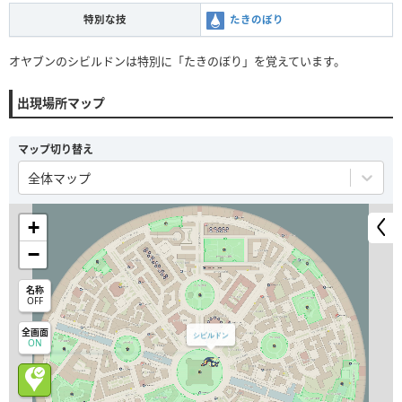
特別な技
たきのぼり
オヤブンのシビルドンは特別に「たきのぼり」を覚えています。
出現場所マップ
マップ切り替え
全体マップ
+
−
名称
OFF
全画面
シビルドン
ON