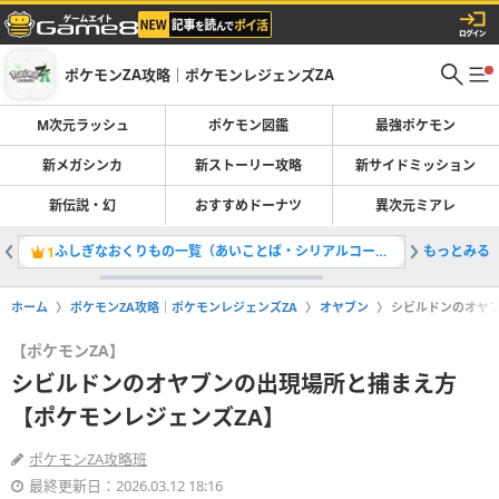
ポケモンZA攻略｜ポケモンレジェンズZA
M次元ラッシュ
ポケモン図鑑
最強ポケモン
新メガシンカ
新ストーリー攻略
新サイドミッション
新伝説・幻
おすすめドーナツ
異次元ミアレ
ふしぎなおくりもの一覧（あいことば・シリアルコード）・受け取り方
もっとみる
暴走メガ
1
2
ホーム
ポケモンZA攻略｜ポケモンレジェンズZA
オヤブン
シビルドンのオヤブ
【ポケモンZA】
シビルドンのオヤブンの出現場所と捕まえ方
【ポケモンレジェンズZA】
ポケモンZA攻略班
最終更新日：2026.03.12 18:16