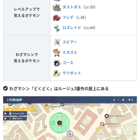
ダストダス
（Lv.30）
レベルアップで
覚えるポケモン
フシデ
（L.36）
ロズレイド
（Lv.44）
スピアー
ミネズミ
わざマシンで
覚えるポケモン
ゴース
ウツボット
わざマシン「どくどく」はルージュ2番外の屋上にある