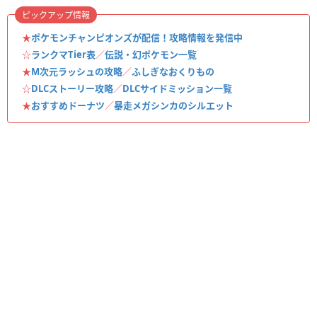
ピックアップ情報
★
ポケモンチャンピオンズが配信！攻略情報を発信中
☆
ランクマTier表
／
伝説・幻ポケモン一覧
★
M次元ラッシュの攻略
／
ふしぎなおくりもの
☆
DLCストーリー攻略
／
DLCサイドミッション一覧
★
おすすめドーナツ
／
暴走メガシンカのシルエット