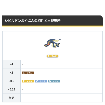
シビルドンおやぶんの相性と出現場所
×4
-
×2
×0.5
×0.25
-
無効
-