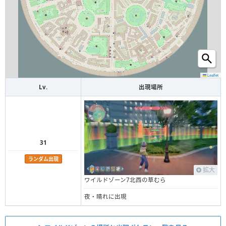
Leaflet
Lv.
出現場所
31
ランダム出現
拡大
ワイルドゾーン7北西の草むら
夜・晴れに出現