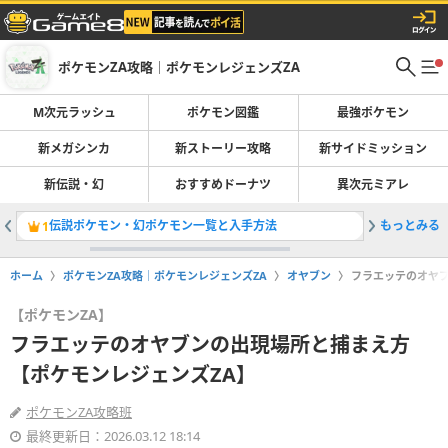
ポケモンZA攻略｜ポケモンレジェンズZA
M次元ラッシュ
ポケモン図鑑
最強ポケモン
新メガシンカ
新ストーリー攻略
新サイドミッション
新伝説・幻
おすすめドーナツ
異次元ミアレ
伝説ポケモン・幻ポケモン一覧と入手方法
もっとみる
イーブイ
1
2
ホーム
ポケモンZA攻略｜ポケモンレジェンズZA
オヤブン
フラエッテのオヤブ
【ポケモンZA】
フラエッテのオヤブンの出現場所と捕まえ方
【ポケモンレジェンズZA】
ポケモンZA攻略班
最終更新日：2026.03.12 18:14