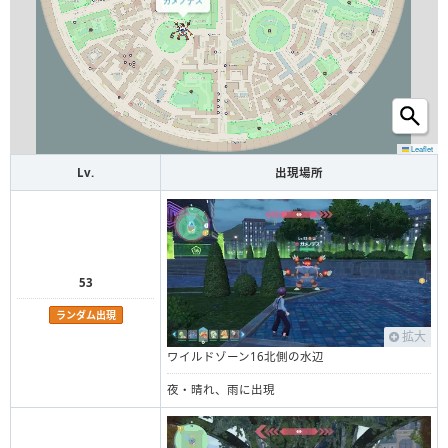
Leaflet
Lv.
出現場所
53
ランダム出現
拡大
ワイルドゾーン16北側の水辺
夜・晴れ、雨に出現