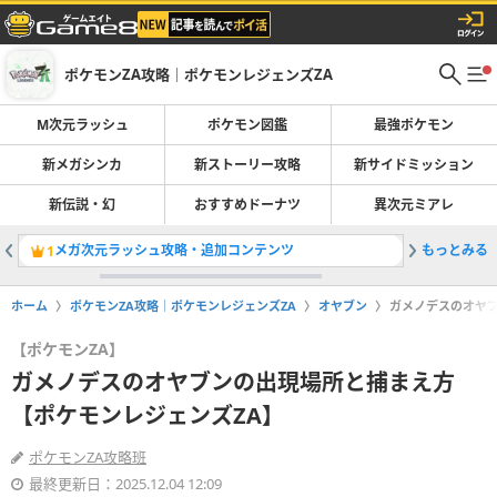
ポケモンZA攻略｜ポケモンレジェンズZA
M次元ラッシュ
ポケモン図鑑
最強ポケモン
新メガシンカ
新ストーリー攻略
新サイドミッション
新伝説・幻
おすすめドーナツ
異次元ミアレ
メガ次元ラッシュ攻略・追加コンテンツ
もっとみる
ポケモン
1
2
ホーム
ポケモンZA攻略｜ポケモンレジェンズZA
オヤブン
ガメノデスのオヤブ
【ポケモンZA】
ガメノデスのオヤブンの出現場所と捕まえ方
【ポケモンレジェンズZA】
ポケモンZA攻略班
最終更新日：2025.12.04 12:09