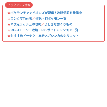
ピックアップ情報
★
ポケモンチャンピオンズが配信！攻略情報を発信中
☆
ランクマTier表
／
伝説・幻ポケモン一覧
★
M次元ラッシュの攻略
／
ふしぎなおくりもの
☆
DLCストーリー攻略
／
DLCサイドミッション一覧
★
おすすめドーナツ
／
暴走メガシンカのシルエット