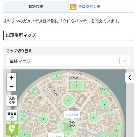
特別な技
グロウパンチ
オヤブンのガメノデスは特別に「グロウパンチ」を覚えています。
出現場所マップ
マップ切り替え
全体マップ
+
−
名称
OFF
全画面
ガメノデス
ON
ガメノデス