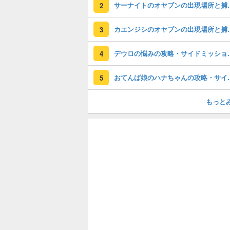
サーナイトのオ
2
カエンジシのオ
3
デウロの悩みの攻
4
おてんば娘のハナちゃ
5
もっと