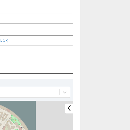
れつく
全
全
て
て
非
表
表
示
示