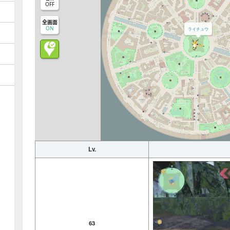
OFF
全画面
ON
ライチュウ
Lv.
63