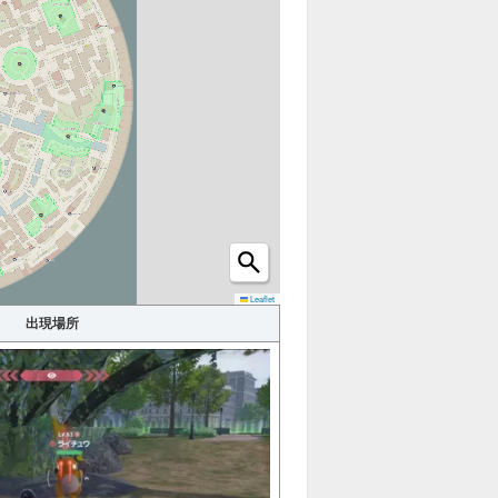
ショッ
カフェ
プ
ホロベ
建物
ーター
オヤブ
ハシゴ
ン
カラフ
Leaflet
わざマ
ルなネ
シン
出現場所
ジ
進化ア
イテム