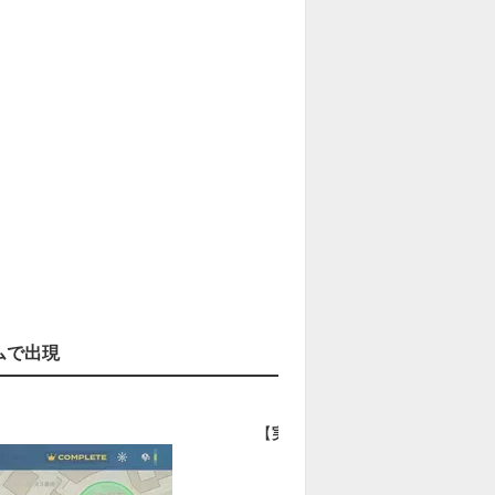
ムで出現
【
実際の場所
】