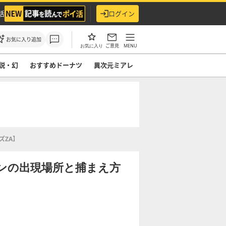
活
ログイン
お気に入り追加
ご意見
MENU
お気に入り
説・幻
おすすめドーナツ
異次元ミアレ
ズZA】
ンの出現場所と捕まえ方