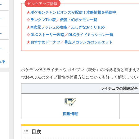
ヤブンの出現場所と捕まえ方
ピックアップ情報
★
ポケモンチャンピオンズが配信！攻略情報を発信中
ヤブンの出現場所と捕まえ方
☆
／
ランクマTier表
伝説・幻ポケモン一覧
★
／
M次元ラッシュの攻略
ふしぎなおくりもの
略・サイドミッション198
☆
／
DLCストーリー攻略
DLCサイドミッション一覧
★
／
おすすめドーナツ
暴走メガシンカのシルエット
んの攻略・サイドミッション180
みる
ポケモンZAのライチュウ オヤブン（親分）の出現場所と捕まえ
ウおやぶんのタイプ相性や捕獲方法についても詳しく解説してい
ライチュウの関連記事
図鑑情報
目次