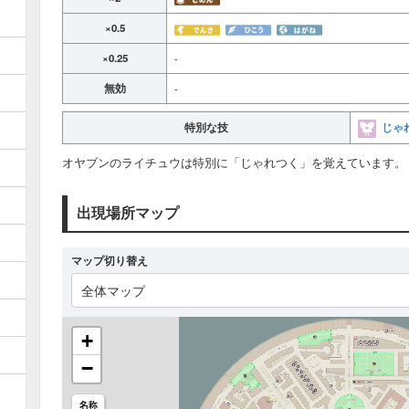
×0.5
×0.25
-
無効
-
じゃ
特別な技
オヤブンのライチュウは特別に「じゃれつく」を覚えています。
出現場所マップ
マップ切り替え
全体マップ
+
−
名称