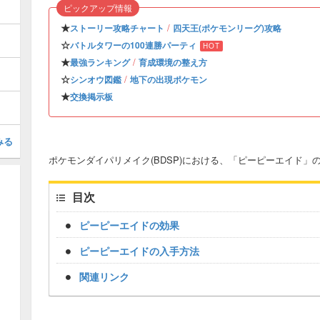
ピックアップ情報
★
/
ストーリー攻略チャート
四天王(ポケモンリーグ)攻略
☆
バトルタワーの100連勝パーティ
HOT
★
/
最強ランキング
育成環境の整え方
☆
/
シンオウ図鑑
地下の出現ポケモン
★
交換掲示板
みる
ポケモンダイパリメイク(BDSP)における、「ピーピーエイド
目次
ピーピーエイドの効果
ピーピーエイドの入手方法
関連リンク