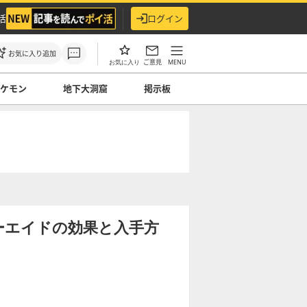
活
ログイン
お気に入り追加
ご意見
MENU
お気に入り
ケモン
地下大洞窟
掲示板
ーエイドの効果と入手方