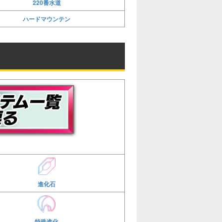
220番水道
ハードマウンテン
進化石
特殊進化