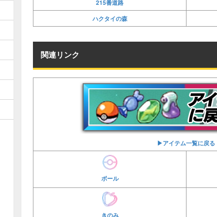
215番道路
ハクタイの森
関連リンク
▶︎アイテム一覧に戻る
ボール
きのみ