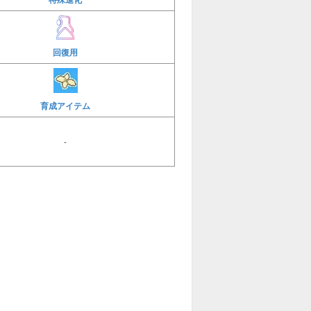
回復用
育成アイテム
-