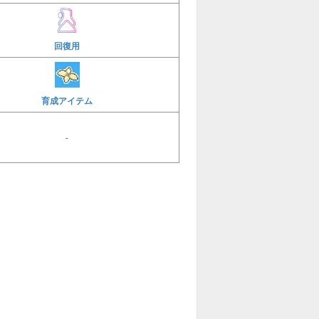
回復用
育成アイテム
-