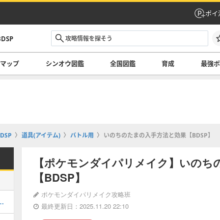
ポイ
DSP
マップ
シンオウ図鑑
全国図鑑
育成
最強ポ
DSP
道具(アイテム)
バトル用
いのちのたまの入手方法と効果【BDSP】
【ポケモンダイパリメイク】いのち
【BDSP】
ポケモンダイパリメイク攻略班
取り方と厳選方法｜連動特典
最終更新日：2025.11.20 22:10