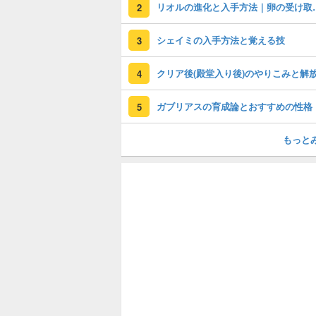
リオルの進化と
2
シェイミの入手方法と覚える技
3
4
ガブリアスの育成論とおすすめの性格
5
もっと