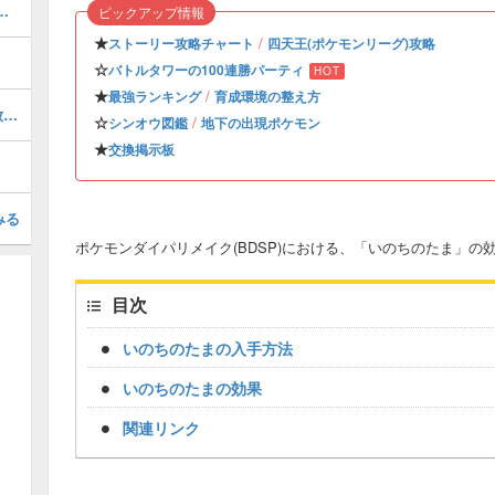
入手方法｜卵の受け取り方
ピックアップ情報
★
/
ストーリー攻略チャート
四天王(ポケモンリーグ)攻略
☆
バトルタワーの100連勝パーティ
HOT
★
/
最強ランキング
育成環境の整え方
クリア後(殿堂入り後)のやりこみと解放要素
☆
/
シンオウ図鑑
地下の出現ポケモン
★
交換掲示板
みる
ポケモンダイパリメイク(BDSP)における、「いのちのたま」
目次
いのちのたまの入手方法
いのちのたまの効果
関連リンク