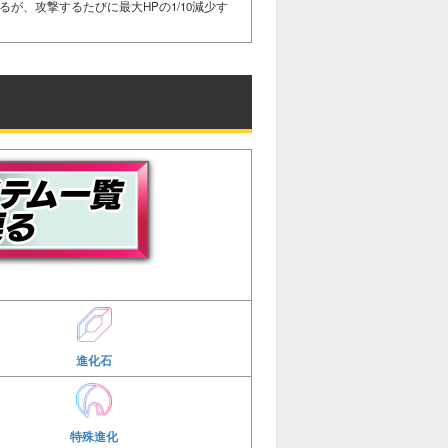
るが、攻撃するたびに最大HPの1/10減少す
進化石
特殊進化