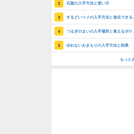
石版の入手方法と使い方
2
するどいツメの入
3
つるぎのまいの
4
ゆれないおまもりの入手方法と効果
5
もっと