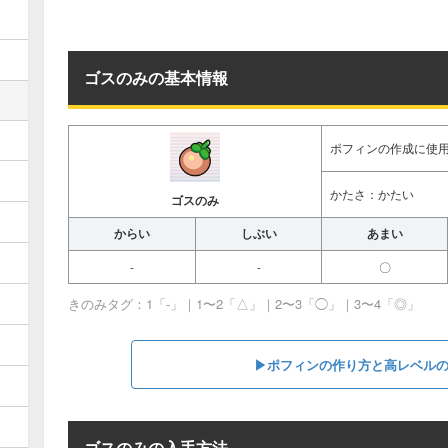
ゴスのみの基本情報
ポフィンの作成に使
かたさ：かたい
ゴスのみ
からい
しぶい
あまい
-
-
〇
きのみタグ：1「-」｜1〜2「△」｜2〜3「◯」｜3〜4「◎」
▶︎ポフィンの作り方と高レベル
ゴスのみの入手方法