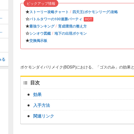
ピックアップ情報
★
/
ストーリー攻略チャート
四天王(ポケモンリーグ)攻略
手方法と進化できるポケモン
☆
バトルタワーの100連勝パーティ
HOT
★
/
最強ランキング
育成環境の整え方
入手場所と覚えるポケモン
☆
/
シンオウ図鑑
地下の出現ポケモン
★
交換掲示板
みる
ポケモンダイパリメイク(BDSP)における、「ゴスのみ」の効
目次
効果
入手方法
関連リンク