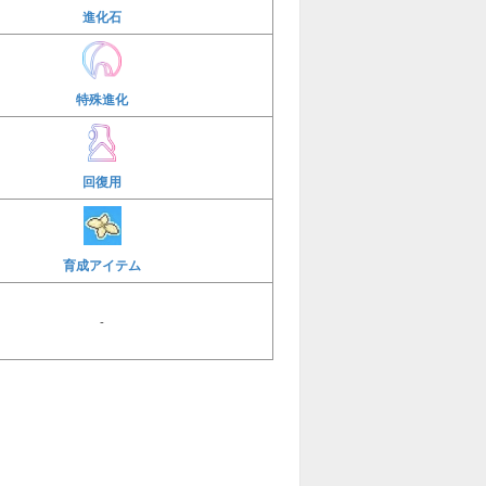
進化石
特殊進化
回復用
育成アイテム
-