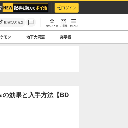
活
ログイン
お気に入り追加
ご意見
MENU
お気に入り
ケモン
地下大洞窟
掲示板
の効果と入手方法【BD