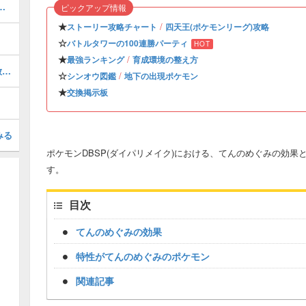
入手方法｜卵の受け取り方
ピックアップ情報
★
/
ストーリー攻略チャート
四天王(ポケモンリーグ)攻略
☆
バトルタワーの100連勝パーティ
HOT
★
/
最強ランキング
育成環境の整え方
クリア後(殿堂入り後)のやりこみと解放要素
☆
/
シンオウ図鑑
地下の出現ポケモン
★
交換掲示板
みる
ポケモンDBSP(ダイパリメイク)における、てんのめぐみの効
す。
目次
てんのめぐみの効果
特性がてんのめぐみのポケモン
関連記事