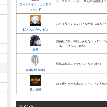
オープンワールド×工業化の新感覚タイ
アークナイツ：エンドフ
ィールド
スタイリッシュなバトルが楽しめるアク
ゼンレスゾーンゼロ
自由度の高い戦闘と多彩なコンテンツ
ールドアクションRPG
鳴潮
戦車vs戦車のアツいバトルを体験！
World of Tanks
超美麗グラと多彩なコンテンツで人気の
黒い砂漠
コメント