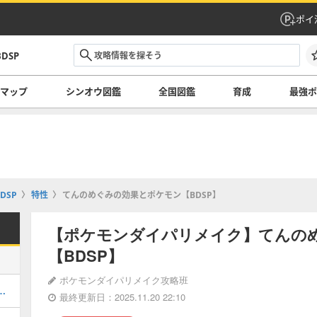
ポイ
DSP
マップ
シンオウ図鑑
全国図鑑
育成
最強ポ
DSP
特性
てんのめぐみの効果とポケモン【BDSP】
【ポケモンダイパリメイク】てんの
【BDSP】
ポケモンダイパリメイク攻略班
取り方と厳選方法｜連動特典
最終更新日：2025.11.20 22:10