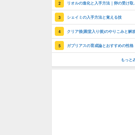
リオルの進化と
2
シェイミの入手方法と覚える技
3
4
ガブリアスの育成論とおすすめの性格
5
もっと