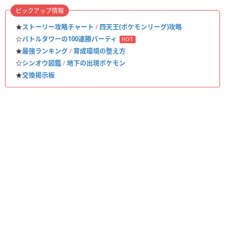
ピックアップ情報
★
ストーリー攻略チャート
/
四天王(ポケモンリーグ)攻略
☆
バトルタワーの100連勝パーティ
HOT
★
最強ランキング
/
育成環境の整え方
☆
シンオウ図鑑
/
地下の出現ポケモン
★
交換掲示板