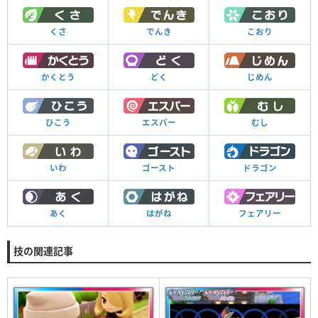
くさ
でんき
こおり
かくとう
どく
じめん
ひこう
エスパー
むし
いわ
ゴースト
ドラゴン
あく
はがね
フェアリー
技の関連記事