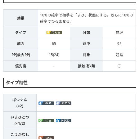
10%の確率で相手を「まひ」状態にする。さらに10%の
効果
確率でひるませる。
タイプ
分類
物理
威力
65
命中
95
PP(最大PP)
15(24)
対象
通常
優先度
-
接触 有/無
◯
タイプ相性
ばつぐん
(×2)
いまひとつ
(×1/2)
こうかなし