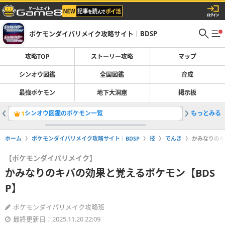
ポケモンダイパリメイク攻略サイト｜BDSP
攻略TOP
ストーリー攻略
マップ
シンオウ図鑑
全国図鑑
育成
最強ポケモン
地下大洞窟
掲示板
シンオウ図鑑のポケモン一覧
もっとみる
迷いの洞
1
2
ホーム
ポケモンダイパリメイク攻略サイト｜BDSP
技
でんき
かみなりのキ
【ポケモンダイパリメイク】
かみなりのキバの効果と覚えるポケモン【BDS
P】
ポケモンダイパリメイク攻略班
最終更新日：2025.11.20 22:09