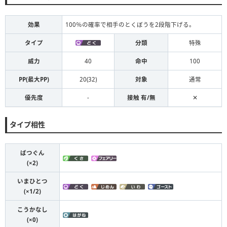
効果
100％の確率で相手のとくぼうを2段階下げる。
タイプ
分類
特殊
威力
40
命中
100
PP(最大PP)
20(32)
対象
通常
優先度
-
接触 有/無
✕
タイプ相性
ばつぐん
(×2)
いまひとつ
(×1/2)
こうかなし
(×0)