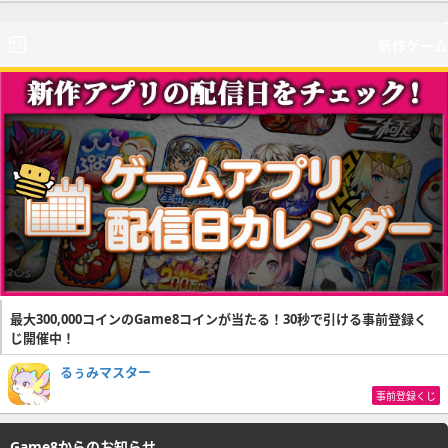
新作ゲーム
最大300,000コインのGame8コインが当たる！30秒で引ける事前登録く
じ開催中！
るぅみマスター
事前登録くじ
Game8からのお知らせ