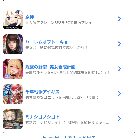
原神
大人気アクションRPGをPCで快適プレイ！
ハーレムオブトーキョー
美女と一緒に歌舞伎町で成り上がれ！
総裁の野望 -美女養成計画-
美麗なキャラを引き連れて金融戦争を制覇しよう！
千年戦争アイギス
個性豊かなユニットを指揮して敵を迎え撃て！
ミナシゴノシゴト
武器の『アビリティ』と『戦神』を駆使するターン制コマンドバトルRPG！
PCゲームをもっと見る