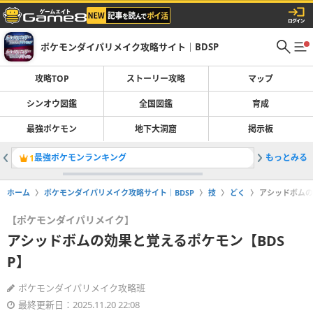
ポケモンダイパリメイク攻略サイト｜BDSP
攻略TOP
ストーリー攻略
マップ
シンオウ図鑑
全国図鑑
育成
最強ポケモン
地下大洞窟
掲示板
最強ポケモンランキング
もっとみる
イーブイ
1
2
ホーム
ポケモンダイパリメイク攻略サイト｜BDSP
技
どく
アシッドボムの
【ポケモンダイパリメイク】
アシッドボムの効果と覚えるポケモン【BDS
P】
ポケモンダイパリメイク攻略班
最終更新日：2025.11.20 22:08