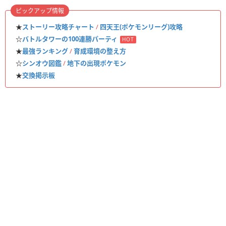
ピックアップ情報
★
ストーリー攻略チャート
/
四天王(ポケモンリーグ)攻略
☆
バトルタワーの100連勝パーティ
HOT
★
最強ランキング
/
育成環境の整え方
☆
シンオウ図鑑
/
地下の出現ポケモン
★
交換掲示板