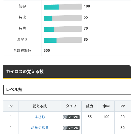
防御
100
特攻
55
特防
70
素早さ
85
合計種族値
500
カイロスの覚える技
レベル技
Lv.
覚える技
タイプ
威力
命中
PP
1
はさむ
55
100
30
1
かたくなる
-
-
30