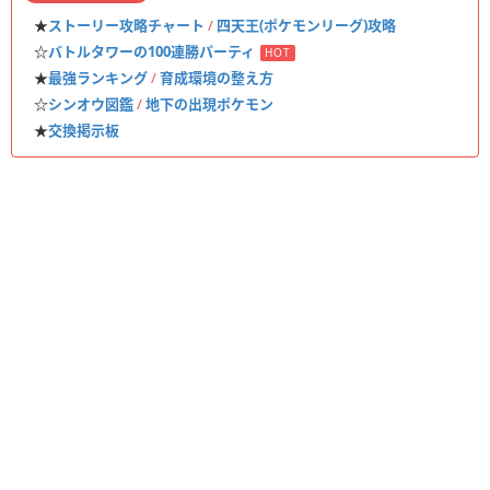
★
ストーリー攻略チャート
/
四天王(ポケモンリーグ)攻略
☆
バトルタワーの100連勝パーティ
HOT
★
最強ランキング
/
育成環境の整え方
☆
シンオウ図鑑
/
地下の出現ポケモン
★
交換掲示板