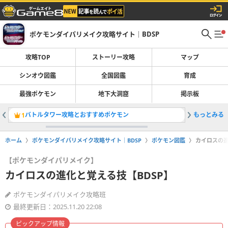
ポケモンダイパリメイク攻略サイト｜BDSP
攻略TOP
ストーリー攻略
マップ
シンオウ図鑑
全国図鑑
育成
最強ポケモン
地下大洞窟
掲示板
バトルタワー攻略とおすすめポケモン
もっとみる
かいのカ
1
2
ホーム
ポケモンダイパリメイク攻略サイト｜BDSP
ポケモン図鑑
カイロスの進
【ポケモンダイパリメイク】
カイロスの進化と覚える技【BDSP】
ポケモンダイパリメイク攻略班
最終更新日：2025.11.20 22:08
ピックアップ情報