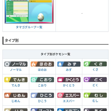
-
タマゴグループ一覧
タイプ別
タイプ別ポケモン一覧
くさ
ノーマル
ほのお
みず
どく
でんき
こおり
かくとう
むし
じめん
ひこう
エスパー