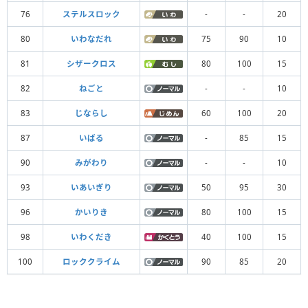
76
ステルスロック
-
-
20
80
いわなだれ
75
90
10
81
シザークロス
80
100
15
82
ねごと
-
-
10
83
じならし
60
100
20
87
いばる
-
85
15
90
みがわり
-
-
10
93
いあいぎり
50
95
30
96
かいりき
80
100
15
98
いわくだき
40
100
15
100
ロッククライム
90
85
20