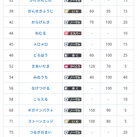
32
かげぶんしん
-
-
15
39
がんせきふうじ
60
95
15
42
からげんき
70
100
20
44
ねむる
-
-
10
45
メロメロ
-
100
15
46
どろぼう
60
100
25
52
きあいだま
120
70
5
54
みねうち
40
100
40
56
なげつける
-
100
10
58
こらえる
-
-
10
68
ギガインパクト
150
90
5
71
ストーンエッジ
100
80
5
75
つるぎのまい
-
-
20