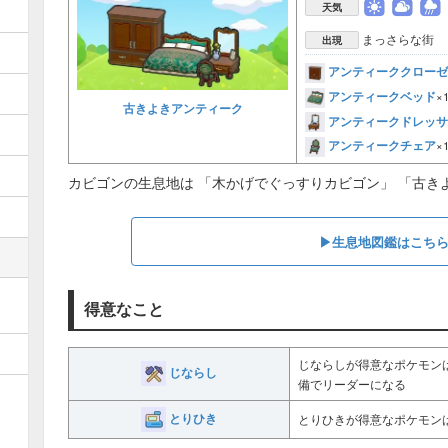
天気
まっさらな街
出現
アンティーククローゼ
アンティークベッド
×
古きよきアンティーク
アンティークドレッサ
アンティークチェア
×
カビゴンの生息地は 「木かげでぐっすりカビゴン」 「古き
▶︎生息地図鑑はこち
得意なこと
じならしが得意なポケモン
じならし
備でリーダーになる
とりひき
とりひきが得意なポケモン