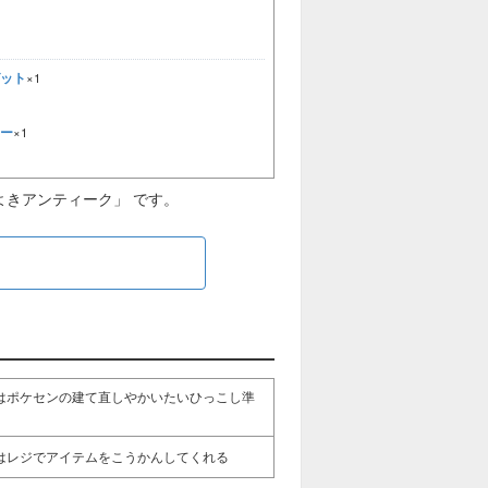
ット
×1
1
ー
×1
1
よきアンティーク」 です。
ら
はポケセンの建て直しやかいたいひっこし準
はレジでアイテムをこうかんしてくれる