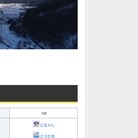
108
じならし
とりひき