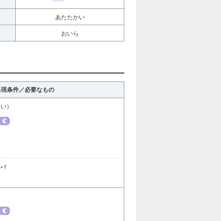
あたたかい
おいら
出現条件／必要なもの
しい）
×1