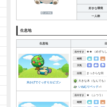
好きな環境
一人称
生息地
生息地
★★ （めずら
出やすさ
時間
天気
まっさらな街
出現
大きな木（なんでも）
木かげでぐっすりカビゴン
いねむりベッド
×1
★ （ふつう）
出やすさ
時間