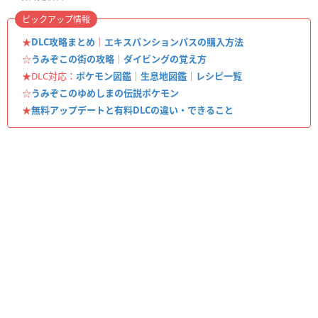
ピックアップ情報
★
DLC攻略まとめ
｜
エキスパンションパスの購入方法
☆
うみぞこの街の攻略
｜
ダイビングの覚え方
★DLC対応：
ポケモン図鑑
｜
生息地図鑑
｜
レシピ一覧
☆
うみぞこのゆめしまの伝説ポケモン
★
無料アップデートと有料DLCの違い・できること