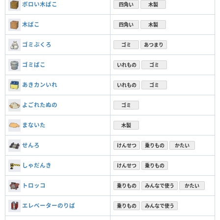
ボロい木ばこ
四角い
木製
木ばこ
四角い
木製
ゴミぶくろ
ゴミ
あつまり
ゴミばこ
いれもの
ゴミ
あきカンいれ
いれもの
ゴミ
よごれたぬの
ゴミ
まないた
木製
せんろ
けんせつ
乗りもの
かたい
しゃだんき
けんせつ
乗りもの
トロッコ
乗りもの
みんなで使う
かたい
エレベーターのりば
乗りもの
みんなで使う