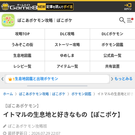
ぽこあポケモン攻略｜ぽこポケ
攻略TOP
DLC攻略
DLCポケモン
うみぞこの街
ストーリー攻略
ポケモン図鑑
生息地図鑑
ゆめしま
公式島一覧
レシピ一覧
アイテム一覧
共有装置
生息地図鑑と出現ポケモン
もっとみる
ブクブク
1
2
ホーム
ぽこあポケモン攻略｜ぽこポケ
ポケモン図鑑
イトマルの生息地と好き
【ぽこあポケモン】
イトマルの生息地と好きなもの【ぽこポケ】
ぽこあポケモン攻略班
最終更新日：2026.07.29 22:07