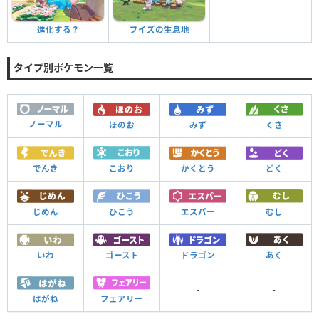
-
進化する？
ブイズの生息地
タイプ別ポケモン一覧
ノーマル
ほのお
みず
くさ
でんき
こおり
かくとう
どく
じめん
ひこう
エスパー
むし
いわ
ゴースト
ドラゴン
あく
-
-
はがね
フェアリー