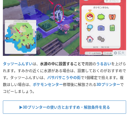
拡大
タッツーふんすい
は、
水源の中に設置することで
周囲の
うるおい
を上げら
れます。すみかの近くに水源がある場合は、設置しておくのがおすすめで
す。タッツーふんすいは、
パサパサこうやの街
で1個確定で拾えます。複
数ほしい場合は、
ポケモンセンター
修理後に解放される
3Dプリンター
で
コピーしましょう。
▶︎3Dプリンターの使い方とおすすめ・解放条件を見る