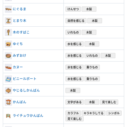
にぐるま
けんせつ
木製
とまり木
自然を感じる
木製
木のすばこ
いれもの
木製
ゆぐち
水を感じる
木製
みずおけ
水を感じる
いれもの
木製
カヌー
水を感じる
乗りもの
ビニールボート
水を感じる
乗りもの
やじるしかんばん
木製
かんばん
文字がある
木製
見て楽しむ
カラフル
キラキラしてる
シンボル
ライチュウかんばん
見て楽しむ