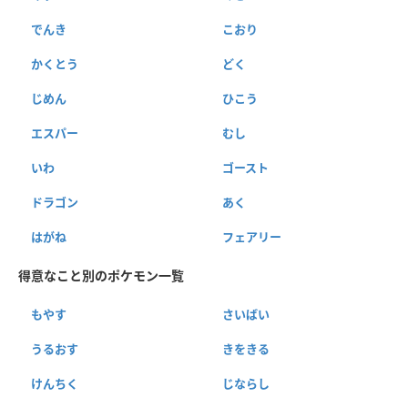
でんき
こおり
かくとう
どく
じめん
ひこう
エスパー
むし
いわ
ゴースト
ドラゴン
あく
はがね
フェアリー
得意なこと別のポケモン一覧
もやす
さいばい
うるおす
きをきる
けんちく
じならし