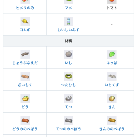
ヒメリのみ
マメ
トマト
-
コムギ
おいしいみず
材料
じょうぶなえだ
いし
はっぱ
ざいもく
つたひも
いとくず
どう
てつ
きん
どうののべぼう
てつののべぼう
きんののべぼう