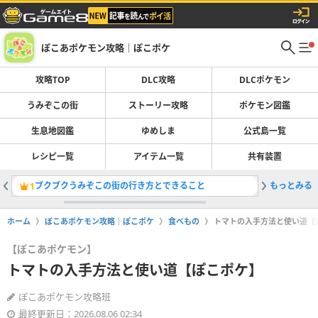
ぽこあポケモン攻略｜ぽこポケ
攻略TOP
DLC攻略
DLCポケモン
うみぞこの街
ストーリー攻略
ポケモン図鑑
生息地図鑑
ゆめしま
公式島一覧
レシピ一覧
アイテム一覧
共有装置
ブクブクうみぞこの街の行き方とできること
もっとみる
DLCの
1
2
ホーム
ぽこあポケモン攻略｜ぽこポケ
食べもの
トマトの入手方法と使い道【
【ぽこあポケモン】
トマトの入手方法と使い道【ぽこポケ】
ぽこあポケモン攻略班
最終更新日：2026.08.06 02:34