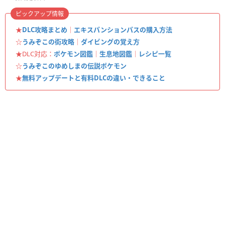
ピックアップ情報
★
DLC攻略まとめ
｜
エキスパンションパスの購入方法
☆
うみぞこの街攻略
｜
ダイビングの覚え方
★DLC対応：
ポケモン図鑑
｜
生息地図鑑
｜
レシピ一覧
☆
うみぞこのゆめしまの伝説ポケモン
★
無料アップデートと有料DLCの違い・できること