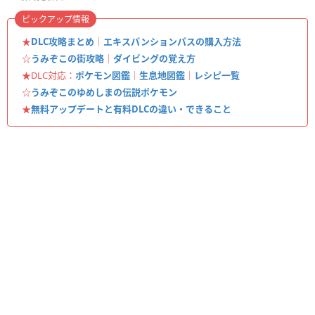
ピックアップ情報
★
DLC攻略まとめ
｜
エキスパンションパスの購入方法
☆
うみぞこの街攻略
｜
ダイビングの覚え方
★DLC対応：
ポケモン図鑑
｜
生息地図鑑
｜
レシピ一覧
☆
うみぞこのゆめしまの伝説ポケモン
★
無料アップデートと有料DLCの違い・できること