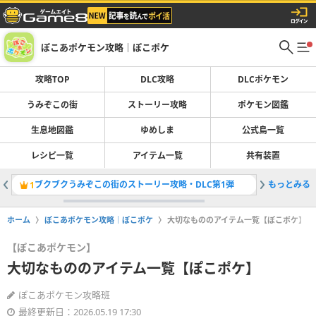
ぽこあポケモン攻略｜ぽこポケ
攻略TOP
DLC攻略
DLCポケモン
うみぞこの街
ストーリー攻略
ポケモン図鑑
生息地図鑑
ゆめしま
公式島一覧
レシピ一覧
アイテム一覧
共有装置
ブクブクうみぞこの街のストーリー攻略・DLC第1弾
もっとみる
DLCの
1
2
ホーム
ぽこあポケモン攻略｜ぽこポケ
大切なもののアイテム一覧【ぽこポケ】
【ぽこあポケモン】
大切なもののアイテム一覧【ぽこポケ】
ぽこあポケモン攻略班
最終更新日：2026.05.19 17:30