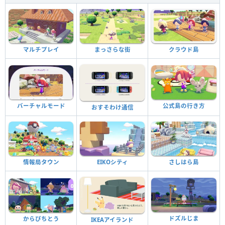
マルチプレイ
まっさらな街
クラウド島
バーチャルモード
公式島の行き方
おすそわけ通信
情報局タウン
EIKOシティ
さしはら島
ドズルじま
からぴちとう
IKEAアイランド