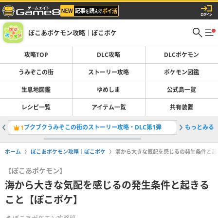
ぽこあポケモン攻略｜ぽこポケ
攻略TOP
DLC攻略
DLCポケモン
うみぞこの街
ストーリー攻略
ポケモン図鑑
生息地図鑑
ゆめしま
公式島一覧
レシピ一覧
アイテム一覧
共有装置
ブクブクうみぞこの街のストーリー攻略・DLC第1弾
もっとみる
ブクブク
1
2
ホーム
ぽこあポケモン攻略｜ぽこポケ
海から大きな気配を感じるの発生条件と起
【ぽこあポケモン】
海から大きな気配を感じるの発生条件と起きる
こと【ぽこポケ】