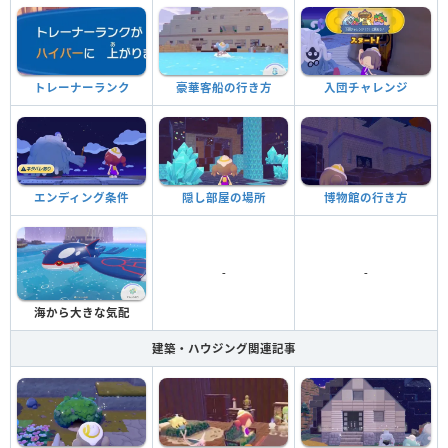
トレーナーランク
豪華客船の行き方
入団チャレンジ
エンディング条件
隠し部屋の場所
博物館の行き方
-
-
海から大きな気配
建築・ハウジング関連記事