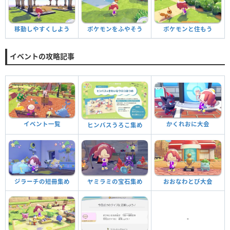
移動しやすくしよう
ポケモンをふやそう
ポケモンと住もう
イベントの攻略記事
イベント一覧
かくれおに大会
ヒンバスうろこ集め
ジラーチの短冊集め
ヤミラミの宝石集め
おおなわとび大会
-