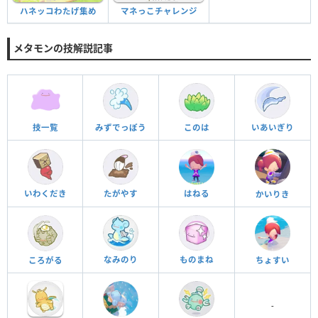
ハネッコわたげ集め
マネっこチャレンジ
メタモンの技解説記事
技一覧
みずでっぽう
このは
いあいぎり
いわくだき
たがやす
はねる
かいりき
なみのり
ものまね
ころがる
ちょすい
-