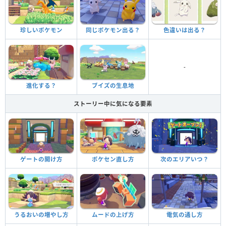
珍しいポケモン
同じポケモン出る？
色違いは出る？
-
進化する？
ブイズの生息地
ストーリー中に気になる要素
ゲートの開け方
ポケセン直し方
次のエリアいつ？
うるおいの増やし方
ムードの上げ方
電気の通し方