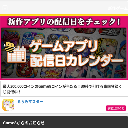
新作ゲーム
最大300,000コインのGame8コインが当たる！30秒で引ける事前登録く
じ開催中！
るぅみマスター
事前登録くじ
Game8からのお知らせ