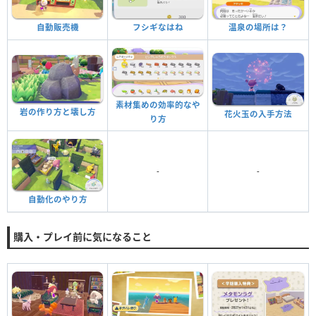
自動販売機
フシギなはね
温泉の場所は？
素材集めの効率的なや
岩の作り方と壊し方
花火玉の入手方法
り方
-
-
自動化のやり方
購入・プレイ前に気になること