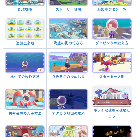
DLC攻略
ストーリー攻略
追加ポケモン一覧
追加生息地
海底の街の行き方
ダイビングの覚え方
水中での操作方法
うみぞこのゆめしま
スターミー人形
キレイな建物を建築し
オタカラ地図の場所
共有装置の入手方法
よう