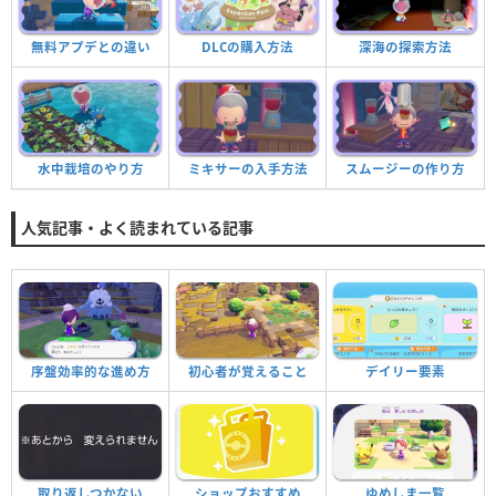
無料アプデとの違い
DLCの購入方法
深海の探索方法
ミキサーの入手方法
水中栽培のやり方
スムージーの作り方
人気記事・よく読まれている記事
序盤効率的な進め方
初心者が覚えること
デイリー要素
取り返しつかない
ショップおすすめ
ゆめしま一覧