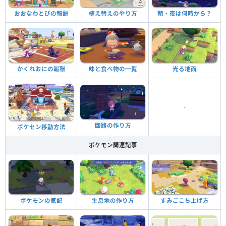
おおなわとびの報酬
植え替えのやり方
朝・夜は何時から？
かくれおにの報酬
味と食べ物の一覧
光る地面
-
回路の作り方
ポケセン移動方法
ポケモン関連記事
ポケモンの気配
生息地の作り方
すみごこち上げ方