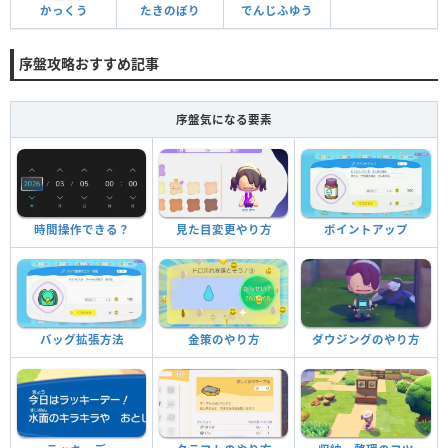
たきのぼり
かっくう
でんじふゆう
序盤攻略おすすめ記事
序盤気になる要素
時間操作できる？
見た目変更やり方
ポイントアップ
バッグ拡張方法
金策のやり方
ダウジングのやり方