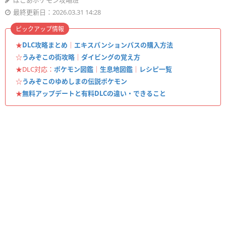
ぽこあポケモン攻略班
最終更新日：2026.03.31 14:28
ピックアップ情報
★
DLC攻略まとめ
｜
エキスパンションパスの購入方法
☆
うみぞこの街攻略
｜
ダイビングの覚え方
★DLC対応：
ポケモン図鑑
｜
生息地図鑑
｜
レシピ一覧
☆
うみぞこのゆめしまの伝説ポケモン
★
無料アップデートと有料DLCの違い・できること