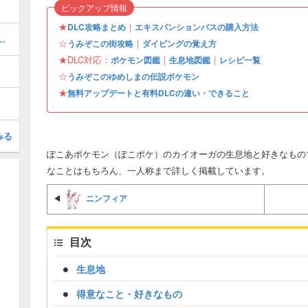
ピックアップ情報
★
｜
DLC攻略まとめ
エキスパンションパスの購入方法
ぎょうの入手場所と使い道
☆
｜
うみぞこの街攻略
ダイビングの覚え方
★DLC対応：
｜
｜
ポケモン図鑑
生息地図鑑
レシピ一覧
☆
うみぞこのゆめしまの伝説ポケモン
★
無料アップデートと有料DLCの違い・できること
みる
ぽこあポケモン（ぽこポケ）のカイオーガの生息地と好きなもの
なことはもちろん、一人称まで詳しく掲載しています。
ニンフィア
◀
目次
生息地
得意なこと・好きなもの