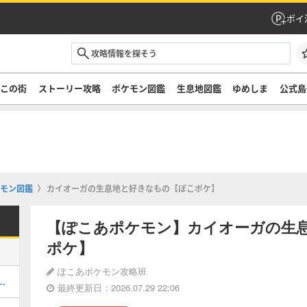
ポイ
ぞこの街
ストーリー攻略
ポケモン図鑑
生息地図鑑
ゆめしま
公式島
モン図鑑
カイオーガの生息地と好きなもの【ぽこポケ】
【ぽこあポケモン】カイオーガの生
ポケ】
ぽこあポケモン攻略班
街のストーリー攻略・DLC第1弾
最終更新日：2026.07.29 22:06