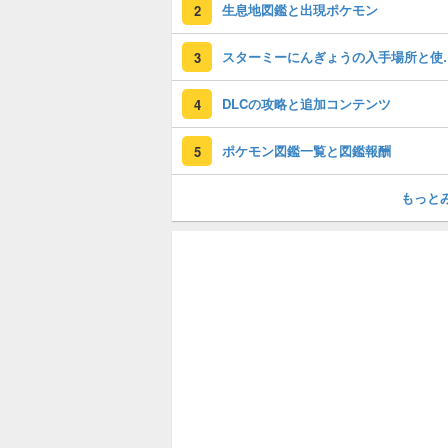
生息地図鑑と出現ポケモン
2
スターミーにん
3
DLCの攻略と追加コンテンツ
4
ポケモン図鑑一覧と図鑑報酬
5
もっと