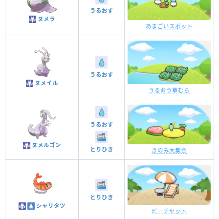
うるおす
ヌメラ
あまごいスポット
うるおす
ヌメイル
うるおう草むら
うるおす
ヌメルゴン
とりひき
きのみ大集合
とりひき
シャリタツ
ビーチセット