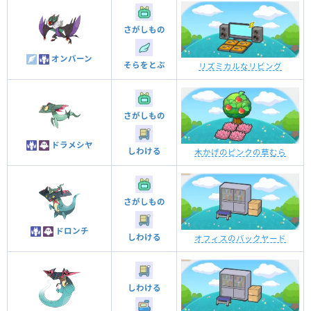
さがしもの
オンバーン
そらをとぶ
リズミカルなリビング
さがしもの
ドラメシヤ
しわける
木かげのピンクの草むら
さがしもの
ドロンチ
しわける
オフィスのバックヤード
しわける