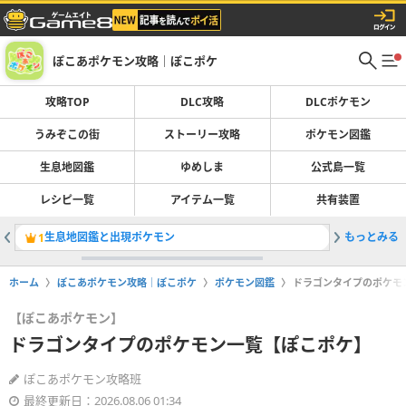
ぽこあポケモン攻略｜ぽこポケ
攻略TOP
DLC攻略
DLCポケモン
うみぞこの街
ストーリー攻略
ポケモン図鑑
生息地図鑑
ゆめしま
公式島一覧
レシピ一覧
アイテム一覧
共有装置
生息地図鑑と出現ポケモン
もっとみる
ブクブク
1
2
ホーム
ぽこあポケモン攻略｜ぽこポケ
ポケモン図鑑
ドラゴンタイプのポケモ
【ぽこあポケモン】
ドラゴンタイプのポケモン一覧【ぽこポケ】
ぽこあポケモン攻略班
最終更新日：2026.08.06 01:34