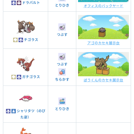
ドラパルト
とりひき
オフィスのバックヤード
つぶす
チゴラス
アゴのカセキ展示台
つぶす
ガチゴラス
ちらかす
ぼうくんのカセキ展示台
とりひき
シャリタツ（のび
た姿）