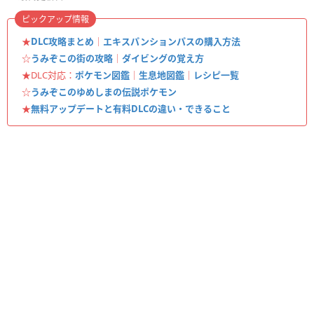
ピックアップ情報
★
DLC攻略まとめ
｜
エキスパンションパスの購入方法
☆
うみぞこの街の攻略
｜
ダイビングの覚え方
★DLC対応：
ポケモン図鑑
｜
生息地図鑑
｜
レシピ一覧
☆
うみぞこのゆめしまの伝説ポケモン
★
無料アップデートと有料DLCの違い・できること