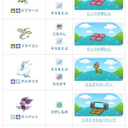
ビブラーバ
そらをとぶ
ピンクの草むら
じならし
フライゴン
そらをとぶ
ピンクの草むら
そらをとぶ
チルタリス
ちらかす
さえずりガーデン
さがしもの
オンバット
リズミカルなリビング