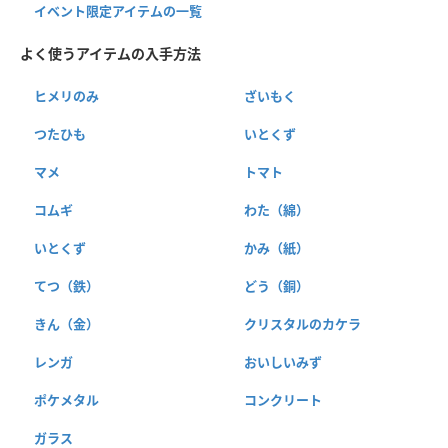
イベント限定アイテムの一覧
よく使うアイテムの入手方法
ヒメリのみ
ざいもく
つたひも
いとくず
マメ
トマト
コムギ
わた（綿）
いとくず
かみ（紙）
てつ（鉄）
どう（銅）
きん（金）
クリスタルのカケラ
レンガ
おいしいみず
ポケメタル
コンクリート
ガラス