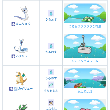
うるおす
ミニリュウ
うるおうフワフワな花畑
うるおす
ハクリュー
シンプルバスルーム
うるおす
カイリュー
そらをとぶ
水辺の小舟
じならし