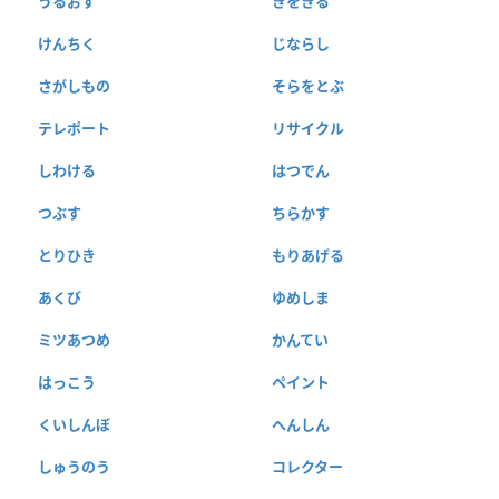
うるおす
きをきる
けんちく
じならし
さがしもの
そらをとぶ
テレポート
リサイクル
しわける
はつでん
つぶす
ちらかす
とりひき
もりあげる
あくび
ゆめしま
ミツあつめ
かんてい
はっこう
ペイント
くいしんぼ
へんしん
しゅうのう
コレクター