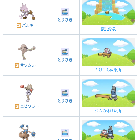
とりひき
バルキー
修行の滝
とりひき
サワムラー
かけこみ救急所
とりひき
エビワラー
ジムの休けい所