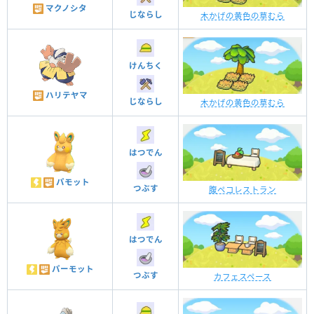
マクノシタ
じならし
木かげの黄色の草むら
けんちく
ハリテヤマ
じならし
木かげの黄色の草むら
はつでん
パモット
つぶす
腹ペコレストラン
はつでん
パーモット
つぶす
カフェスペース