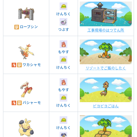
けんちく
ローブシン
つぶす
工事現場のはつでん所
もやす
ワカシャモ
けんちく
リゾートでご飯のしたく
もやす
バシャーモ
けんちく
ピヨピヨごはん
けんちく