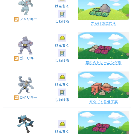
けんちく
ワンリキー
しわける
岩かげの草むら
けんちく
ゴーリキー
しわける
草むらトレーニング場
けんちく
カイリキー
しわける
ガタゴト鉄骨工事
けんちく