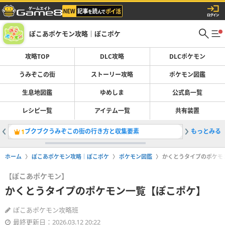
ぽこあポケモン攻略｜ぽこポケ
攻略TOP
DLC攻略
DLCポケモン
うみぞこの街
ストーリー攻略
ポケモン図鑑
生息地図鑑
ゆめしま
公式島一覧
レシピ一覧
アイテム一覧
共有装置
ブクブクうみぞこの街の行き方と収集要素
もっとみる
ブクブク
1
2
ホーム
ぽこあポケモン攻略｜ぽこポケ
ポケモン図鑑
かくとうタイプのポケモ
【ぽこあポケモン】
かくとうタイプのポケモン一覧【ぽこポケ】
ぽこあポケモン攻略班
最終更新日：2026.03.12 20:22