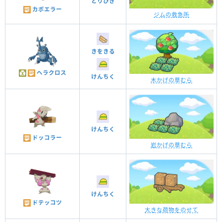
とりひき
カポエラー
ジムの救急所
きをきる
ヘラクロス
けんちく
木かげの草むら
けんちく
ドッコラー
岩かげの草むら
けんちく
ドテッコツ
大きな荷物をのせて