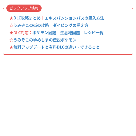
ピックアップ情報
★
DLC攻略まとめ
｜
エキスパンションパスの購入方法
☆
うみぞこの街の攻略
｜
ダイビングの覚え方
★DLC対応：
ポケモン図鑑
｜
生息地図鑑
｜
レシピ一覧
☆
うみぞこのゆめしまの伝説ポケモン
★
無料アップデートと有料DLCの違い・できること