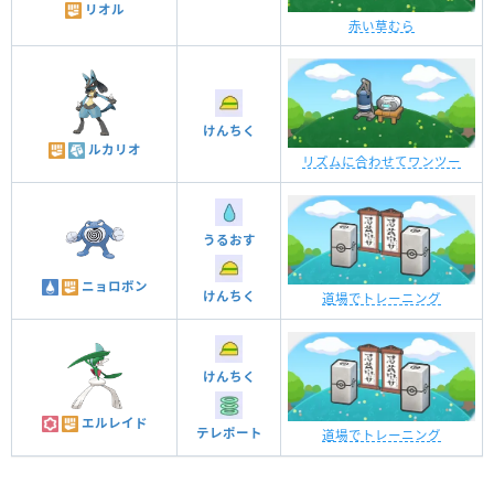
リオル
赤い草むら
けんちく
ルカリオ
リズムに合わせてワンツー
うるおす
ニョロボン
けんちく
道場でトレーニング
けんちく
エルレイド
テレポート
道場でトレーニング