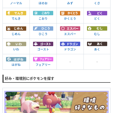
ノーマル
ほのお
みず
くさ
でんき
こおり
かくとう
どく
じめん
ひこう
エスパー
むし
いわ
ゴースト
ドラゴン
あく
-
-
はがね
フェアリー
好み・環境別にポケモンを探す