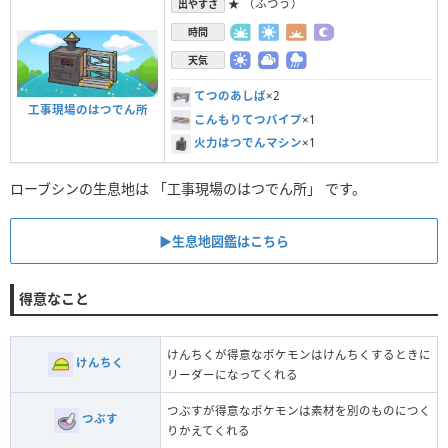
★ （ふつう）
出やすさ
時間
天気
てつのあしば
×2
工事現場のはつでん所
こんもりてつパイプ
×1
火力はつでんマシン
×1
ローブシンの生息地は 「工事現場のはつでん所」 です。
▶︎生息地図鑑はこちら
得意なこと
けんちくが得意なポケモンはけんちくするときに
けんちく
リーダーになってくれる
つぶすが得意なポケモンは素材を別のものにつく
つぶす
りかえてくれる