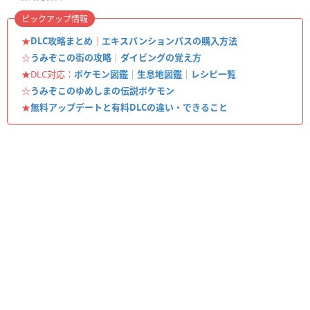
ピックアップ情報
★
DLC攻略まとめ
｜
エキスパンションパスの購入方法
☆
うみぞこの街の攻略
｜
ダイビングの覚え方
★DLC対応：
ポケモン図鑑
｜
生息地図鑑
｜
レシピ一覧
☆
うみぞこのゆめしまの伝説ポケモン
★
無料アップデートと有料DLCの違い・できること