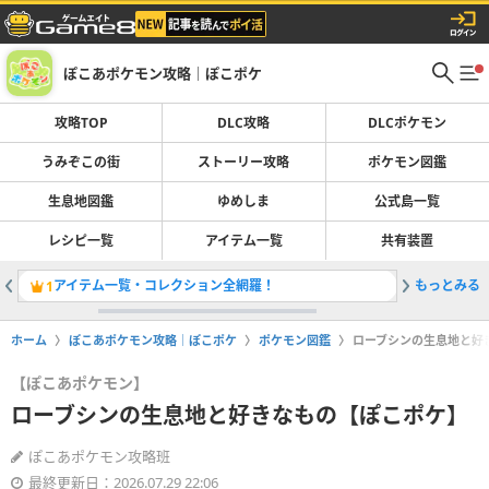
ぽこあポケモン攻略｜ぽこポケ
攻略TOP
DLC攻略
DLCポケモン
うみぞこの街
ストーリー攻略
ポケモン図鑑
生息地図鑑
ゆめしま
公式島一覧
レシピ一覧
アイテム一覧
共有装置
アイテム一覧・コレクション全網羅！
もっとみる
ミキサー
1
2
ホーム
ぽこあポケモン攻略｜ぽこポケ
ポケモン図鑑
ローブシンの生息地と好
【ぽこあポケモン】
ローブシンの生息地と好きなもの【ぽこポケ】
ぽこあポケモン攻略班
最終更新日：2026.07.29 22:06