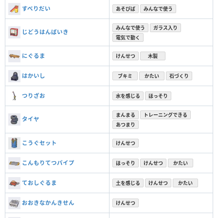
すべりだい
あそびば
みんなで使う
みんなで使う
ガラス入り
じどうはんばいき
電気で動く
にぐるま
けんせつ
木製
はかいし
ブキミ
かたい
石づくり
つりざお
水を感じる
ほっそり
まんまる
トレーニングできる
タイヤ
あつまり
こうぐセット
けんせつ
こんもりてつパイプ
ほっそり
けんせつ
かたい
ておしぐるま
土を感じる
けんせつ
かたい
おおきなかんきせん
けんせつ