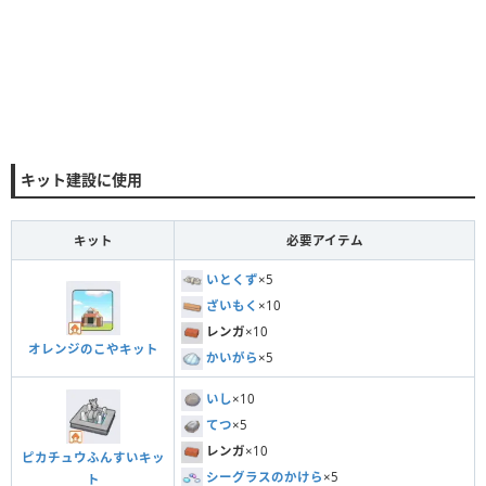
キット建設に使用
キット
必要アイテム
いとくず
×5
ざいもく
×10
レンガ
×10
オレンジのこやキット
かいがら
×5
いし
×10
てつ
×5
レンガ
×10
ピカチュウふんすいキッ
シーグラスのかけら
×5
ト