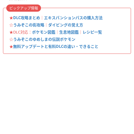
ピックアップ情報
★
DLC攻略まとめ
｜
エキスパンションパスの購入方法
☆
うみぞこの街攻略
｜
ダイビングの覚え方
★DLC対応：
ポケモン図鑑
｜
生息地図鑑
｜
レシピ一覧
☆
うみぞこのゆめしまの伝説ポケモン
★
無料アップデートと有料DLCの違い・できること