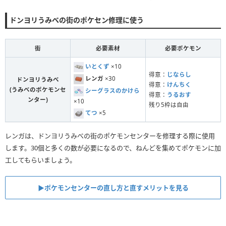
ドンヨリうみべの街のポケセン修理に使う
街
必要素材
必要ポケモン
いとくず
×10
得意：
じならし
レンガ
×30
ドンヨリうみべ
得意：
けんちく
(うみべのポケモンセ
シーグラスのかけら
得意：
うるおす
ンター)
×10
残り5枠は自由
てつ
×5
レンガは、ドンヨリうみべの街のポケモンセンターを修理する際に使用
します。30個と多くの数が必要になるので、ねんどを集めてポケモンに加
工してもらいましょう。
▶︎ポケモンセンターの直し方と直すメリットを見る