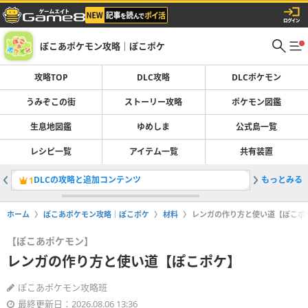
ぽこあポケモン攻略｜ぽこポケ
攻略TOP
DLC攻略
DLCポケモン
うみぞこの街
ストーリー攻略
ポケモン図鑑
生息地図鑑
ゆめしま
公式島一覧
レシピ一覧
アイテム一覧
共有装置
DLCの攻略と追加コンテンツ
もっとみる
ブクブク
1
2
ホーム
ぽこあポケモン攻略｜ぽこポケ
材料
レンガの作り方と使い道【ぽこポ
【ぽこあポケモン】
レンガの作り方と使い道【ぽこポケ】
ぽこあポケモン攻略班
最終更新日：2026.08.06 13:36