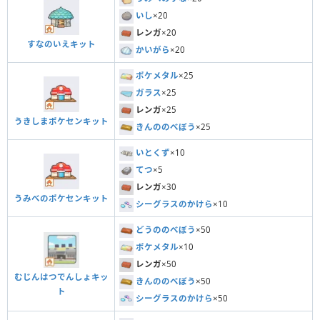
いし
×20
レンガ
×20
すなのいえキット
かいがら
×20
ポケメタル
×25
ガラス
×25
レンガ
×25
うきしまポケセンキット
きんののべぼう
×25
いとくず
×10
てつ
×5
レンガ
×30
うみべのポケセンキット
シーグラスのかけら
×10
どうののべぼう
×50
ポケメタル
×10
レンガ
×50
むじんはつでんしょキッ
きんののべぼう
×50
ト
シーグラスのかけら
×50