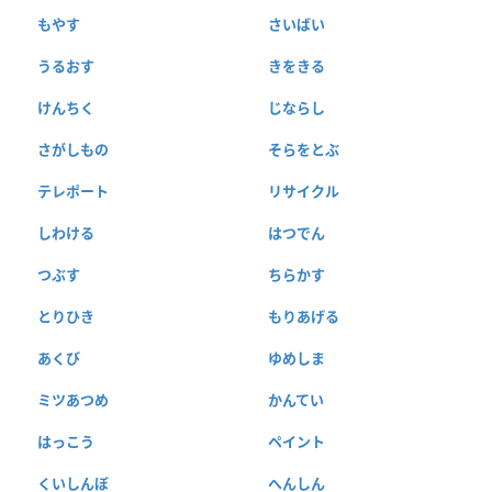
もやす
さいばい
うるおす
きをきる
けんちく
じならし
さがしもの
そらをとぶ
テレポート
リサイクル
しわける
はつでん
つぶす
ちらかす
とりひき
もりあげる
あくび
ゆめしま
ミツあつめ
かんてい
はっこう
ペイント
くいしんぼ
へんしん