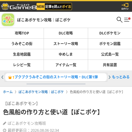
ぽこあポケモン攻略｜ぽこポケ
攻略TOP
DLC攻略
DLCポケモン
うみぞこの街
ストーリー攻略
ポケモン図鑑
生息地図鑑
ゆめしま
公式島一覧
レシピ一覧
アイテム一覧
共有装置
ブクブクうみぞこの街のストーリー攻略・DLC第1弾
もっとみる
ブクブク
1
2
ホーム
ぽこあポケモン攻略｜ぽこポケ
色風船の作り方と使い道【ぽこポケ】
【ぽこあポケモン】
色風船の作り方と使い道【ぽこポケ】
ぽこあポケモン攻略班
最終更新日：2026.08.06 02:34