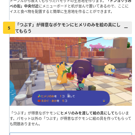
ドーブルから教えてもらったパモットの生息地を作ります。
「ドンヨリうみ
べの街」中央付近
にメニューボードと机が並んで置いてあるので、ここに
イスと食べ物を配置すると簡単に生息地を作ることができます。
「つぶす」が得意なポケモンにヒメリのみを絵の具にし
5
てもらう
「つぶす」が得意なポケモンに
ヒメリのみを渡して絵の具にして
もらいま
す。パモット以外の「つぶす」が得意なポケモンに絵の具を作ってもらって
も問題ありません。