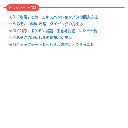
ピックアップ情報
★
DLC攻略まとめ
｜
エキスパンションパスの購入方法
☆
うみぞこの街の攻略
｜
ダイビングの覚え方
★DLC対応：
ポケモン図鑑
｜
生息地図鑑
｜
レシピ一覧
☆
うみぞこのゆめしまの伝説ポケモン
★
無料アップデートと有料DLCの違い・できること