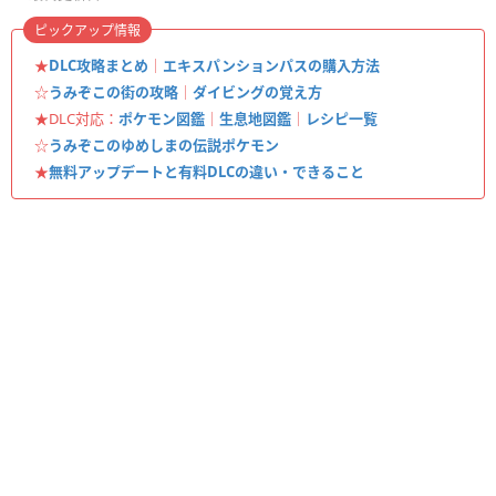
ピックアップ情報
★
DLC攻略まとめ
｜
エキスパンションパスの購入方法
☆
うみぞこの街の攻略
｜
ダイビングの覚え方
★DLC対応：
ポケモン図鑑
｜
生息地図鑑
｜
レシピ一覧
☆
うみぞこのゆめしまの伝説ポケモン
★
無料アップデートと有料DLCの違い・できること