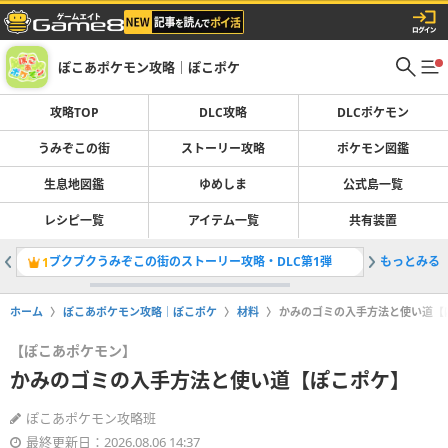
ぽこあポケモン攻略｜ぽこポケ
攻略TOP
DLC攻略
DLCポケモン
うみぞこの街
ストーリー攻略
ポケモン図鑑
生息地図鑑
ゆめしま
公式島一覧
レシピ一覧
アイテム一覧
共有装置
ブクブクうみぞこの街のストーリー攻略・DLC第1弾
もっとみる
アイテム
1
2
ホーム
ぽこあポケモン攻略｜ぽこポケ
材料
かみのゴミの入手方法と使い道【
【ぽこあポケモン】
かみのゴミの入手方法と使い道【ぽこポケ】
ぽこあポケモン攻略班
最終更新日：2026.08.06 14:37