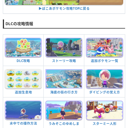
▶︎ぽこあポケモン攻略TOPに戻る
DLCの攻略情報
DLC攻略
ストーリー攻略
追加ポケモン一覧
追加生息地
海底の街の行き方
ダイビングの覚え方
水中での操作方法
うみぞこのゆめしま
スターミー人形