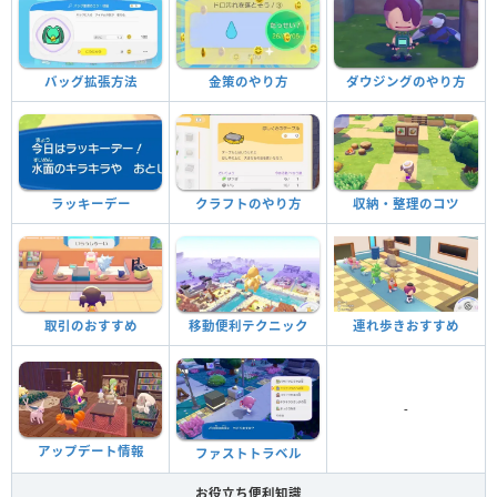
バッグ拡張方法
金策のやり方
ダウジングのやり方
ラッキーデー
クラフトのやり方
収納・整理のコツ
取引のおすすめ
移動便利テクニック
連れ歩きおすすめ
-
アップデート情報
ファストトラベル
お役立ち便利知識