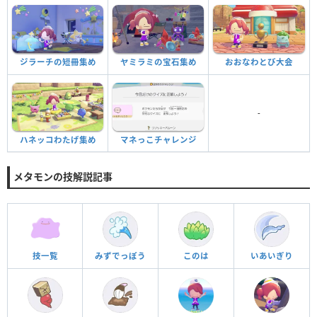
ジラーチの短冊集め
ヤミラミの宝石集め
おおなわとび大会
-
ハネッコわたげ集め
マネっこチャレンジ
メタモンの技解説記事
技一覧
みずでっぽう
このは
いあいぎり