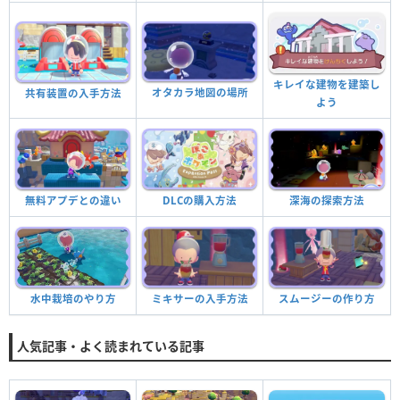
キレイな建物を建築し
オタカラ地図の場所
共有装置の入手方法
よう
無料アプデとの違い
DLCの購入方法
深海の探索方法
ミキサーの入手方法
水中栽培のやり方
スムージーの作り方
人気記事・よく読まれている記事