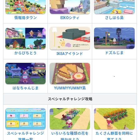
情報局タウン
EIKOシティ
さしはら島
ドズルじま
からぴちとう
IKEAアイランド
-
はなちゃんじま
YUMMYYUMMY島
スペシャルチャレンジ攻略
スペシャルチャレンジ
いろいろな種類の花を
たくさん野菜を同時に
攻略一覧
咲かせよう
育てよう