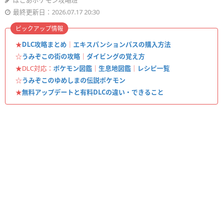
ぽこあポケモン攻略班
最終更新日：2026.07.17 20:30
ピックアップ情報
★
DLC攻略まとめ
｜
エキスパンションパスの購入方法
☆
うみぞこの街の攻略
｜
ダイビングの覚え方
★DLC対応：
ポケモン図鑑
｜
生息地図鑑
｜
レシピ一覧
☆
うみぞこのゆめしまの伝説ポケモン
★
無料アップデートと有料DLCの違い・できること