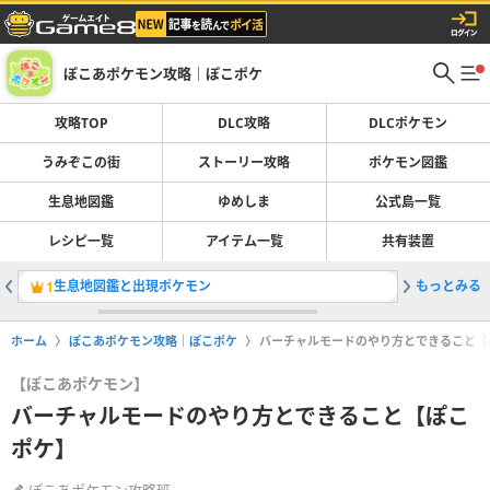
ぽこあポケモン攻略｜ぽこポケ
攻略TOP
DLC攻略
DLCポケモン
うみぞこの街
ストーリー攻略
ポケモン図鑑
生息地図鑑
ゆめしま
公式島一覧
レシピ一覧
アイテム一覧
共有装置
生息地図鑑と出現ポケモン
もっとみる
ブクブク
1
2
ホーム
ぽこあポケモン攻略｜ぽこポケ
バーチャルモードのやり方とできること【
【ぽこあポケモン】
バーチャルモードのやり方とできること【ぽこ
ポケ】