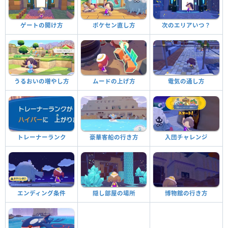
ゲートの開け方
ポケセン直し方
次のエリアいつ？
うるおいの増やし方
ムードの上げ方
電気の通し方
トレーナーランク
豪華客船の行き方
入団チャレンジ
エンディング条件
隠し部屋の場所
博物館の行き方