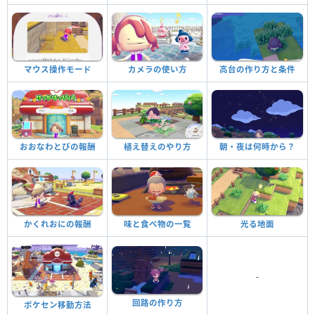
マウス操作モード
カメラの使い方
高台の作り方と条件
おおなわとびの報酬
植え替えのやり方
朝・夜は何時から？
かくれおにの報酬
味と食べ物の一覧
光る地面
-
回路の作り方
ポケセン移動方法