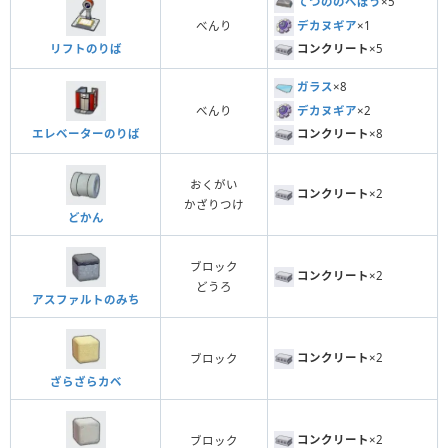
てつののべぼう
×5
デカヌギア
×1
べんり
リフトのりば
コンクリート
×5
ガラス
×8
デカヌギア
×2
べんり
エレベーターのりば
コンクリート
×8
おくがい
コンクリート
×2
かざりつけ
どかん
ブロック
コンクリート
×2
どうろ
アスファルトのみち
コンクリート
×2
ブロック
ざらざらカベ
コンクリート
×2
ブロック