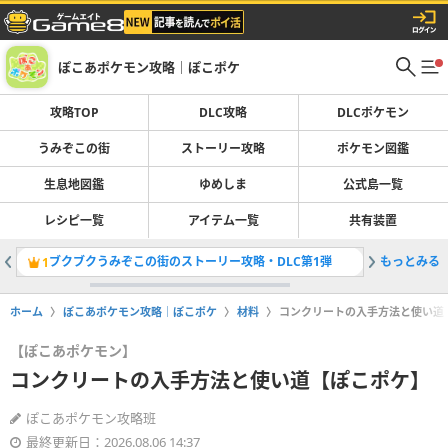
ぽこあポケモン攻略｜ぽこポケ
攻略TOP
DLC攻略
DLCポケモン
うみぞこの街
ストーリー攻略
ポケモン図鑑
生息地図鑑
ゆめしま
公式島一覧
レシピ一覧
アイテム一覧
共有装置
ブクブクうみぞこの街のストーリー攻略・DLC第1弾
もっとみる
スターミ
1
2
ホーム
ぽこあポケモン攻略｜ぽこポケ
材料
コンクリートの入手方法と使い道
【ぽこあポケモン】
コンクリートの入手方法と使い道【ぽこポケ】
ぽこあポケモン攻略班
最終更新日：2026.08.06 14:37