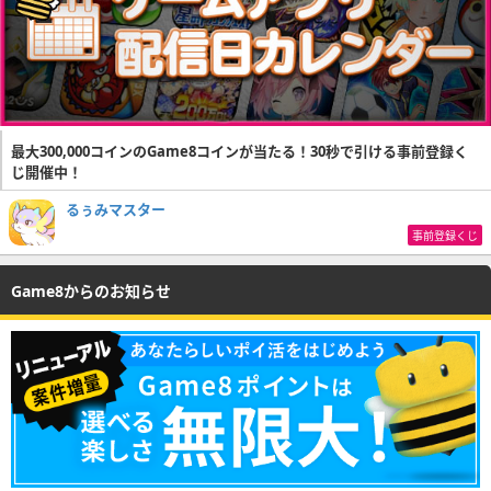
最大300,000コインのGame8コインが当たる！30秒で引ける事前登録く
じ開催中！
るぅみマスター
事前登録くじ
Game8からのお知らせ