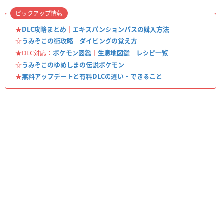
ピックアップ情報
★
DLC攻略まとめ
｜
エキスパンションパスの購入方法
☆
うみぞこの街攻略
｜
ダイビングの覚え方
★DLC対応：
ポケモン図鑑
｜
生息地図鑑
｜
レシピ一覧
☆
うみぞこのゆめしまの伝説ポケモン
★
無料アップデートと有料DLCの違い・できること